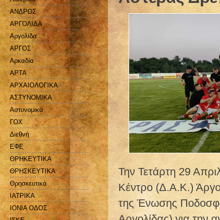
ΑΝΔΡΟΣ
ΑΡΓΟΛΙΔΑ
Αργολίδα
ΑΡΓΟΣ
Αρκαδία
ΑΡΤΑ
ΑΡΧΑΙΟΛΟΓΙΚΑ
ΑΣΤΥΝΟΜΙΚΑ
Αστυνομικά
ΓΟΧ
Διεθνή
ΕΦΕ
ΘΡΗΚΕΥΤΙΚΑ
Την Τετάρτη 29 Απριλ
ΘΡΗΣΚΕΥΤΙΚΑ
Θρησκευτικά
Κέντρο (Δ.Α.Κ.) Άργ
ΙΑΤΡΙΚΑ
της Ένωσης Ποδοσφα
ΙΟΝΙΑ ΟΔΟΣ
Αργολίδας) για την 