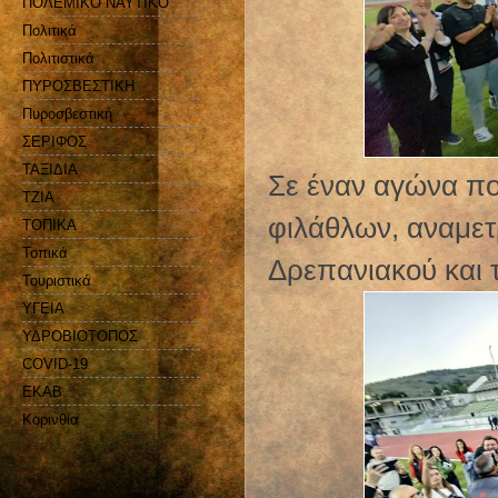
ΠΟΛΕΜΙΚΟ ΝΑΥΤΙΚΟ
Πολιτικά
Πολιτιστικά
ΠΥΡΟΣΒΕΣΤΙΚΗ
Πυροσβεστική
ΣΕΡΙΦΟΣ
ΤΑΞΙΔΙΑ
Σε έναν αγώνα πο
ΤΖΙΑ
φιλάθλων, αναμετ
ΤΟΠΙΚΑ
Τοπικά
Δρεπανιακού και 
Τουριστικά
ΥΓΕΙΑ
ΥΔΡΟΒΙΟΤΟΠΟΣ
COVID-19
EKAB
Kορινθία