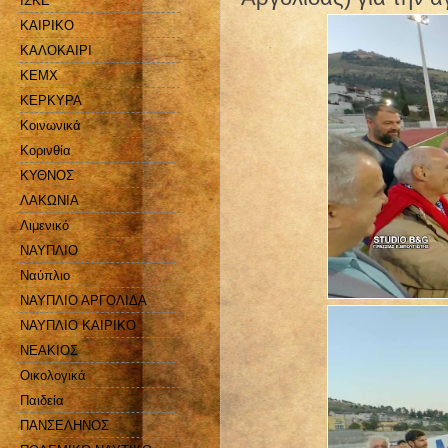
ΙΣΚΕ
ΚΑΙΡΙΚΟ
ΚΑΛΟΚΑΙΡΙ
ΚΕΜΧ
ΚΕΡΚΥΡΑ
Κοινωνικά
Κορινθία
ΚΥΘΝΟΣ
ΛΑΚΩΝΙΑ
Λιμενικό
ΝΑΥΠΛΙΟ
Ναύπλιο
ΝΑΥΠΛΙΟ ΑΡΓΟΛΙΔΑ
ΝΑΥΠΛΙΟ ΚΑΙΡΙΚΟ
ΝΕΑΚΙΟΣ
Οικολογικά
Παιδεία
ΠΑΝΣΕΛΗΝΟΣ