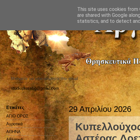
This site uses cookies from G
are shared with Google along
statistics, and to detect an
Μπορείτε να επικοινωνείτε στο email
studiopressbg@gmail.com
Ετικέτες
29 Απριλίου 2026
ΑΓΙΟ ΟΡΟΣ
Κυπελλούχος 
Αγροτικά
ΑΘΗΝΑ
Αστέρας Δρε
Αθλητικά