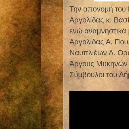
Την απονομή του
Αργολίδας κ. Βασ
ενώ αναμνηστικά 
Αργολίδας Α. Που
Ναυπλιέων Δ. Ορφ
Άργους Μυκηνών Σ
Σύμβουλοι του Δ