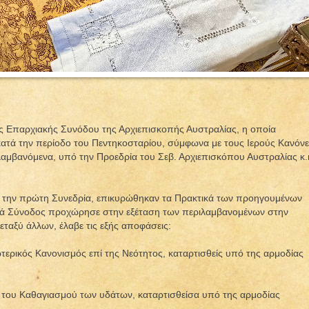
ράς Επαρχιακής Συνόδου της Αρχιεπισκοπής Αυστραλίας, η οποία
 κατά την περίοδο του Πεντηκοσταρίου, σύμφωνα με τους Ιερούς Κανόν
λαμβανόμενα, υπό την Προεδρία του Σεβ. Αρχιεπισκόπου Αυστραλίας κ.
ά την πρώτη Συνεδρία, επικυρώθηκαν τα Πρακτικά των προηγουμένων
Ιερά Σύνοδος προχώρησε στην εξέταση των περιλαμβανομένων στην
εταξύ άλλων, έλαβε τις εξής αποφάσεις:
τερικός Κανονισμός επί της Νεότητος, καταρτισθείς υπό της αρμοδίας
ία του Καθαγιασμού των υδάτων, καταρτισθείσα υπό της αρμοδίας