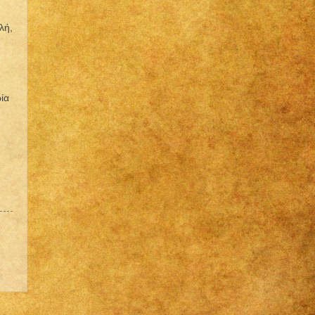
λή,
ία