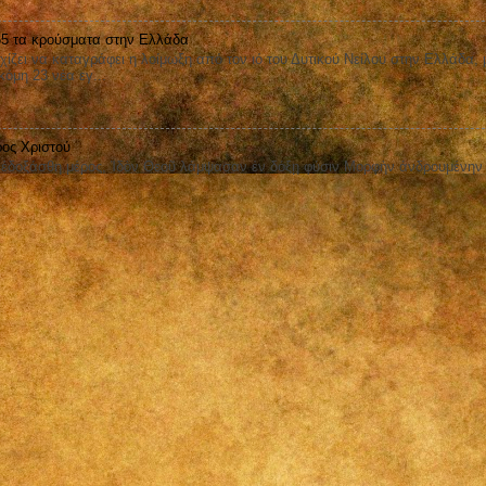
 65 τα κρούσματα στην Ελλάδα
ει να καταγράφει η λοίμωξη από τον ιό του Δυτικού Νείλου στην Ελλάδα, 
όμη 23 νέα εγ...
ος Χριστού
οξάσθη μέρος, Ἰδὸν Θεοῦ λάμψασαν ἐν δόξῃ φύσιν Μορφὴν ἀνδρουμένην