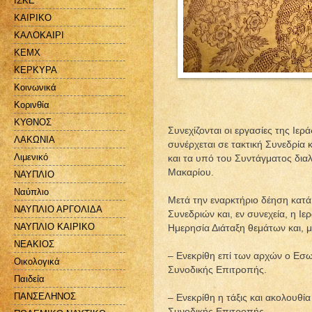
ΙΣΚΕ
ΚΑΙΡΙΚΟ
ΚΑΛΟΚΑΙΡΙ
ΚΕΜΧ
ΚΕΡΚΥΡΑ
Κοινωνικά
Κορινθία
ΚΥΘΝΟΣ
Συνεχίζονται οι εργασίες της Ιε
ΛΑΚΩΝΙΑ
συνέρχεται σε τακτική Συνεδρία
Λιμενικό
και τα υπό του Συντάγματος δια
Μακαρίου.
ΝΑΥΠΛΙΟ
Ναύπλιο
Μετά την εναρκτήριο δέηση κατ
ΝΑΥΠΛΙΟ ΑΡΓΟΛΙΔΑ
Συνεδριών και, εν συνεχεία, η 
ΝΑΥΠΛΙΟ ΚΑΙΡΙΚΟ
Ημερησία Διάταξη θεμάτων και, μ
ΝΕΑΚΙΟΣ
– Ενεκρίθη επί των αρχών ο Εσω
Οικολογικά
Συνοδικής Επιτροπής.
Παιδεία
ΠΑΝΣΕΛΗΝΟΣ
– Ενεκρίθη η τάξις και ακολουθ
Συνοδικής Επιτροπής.