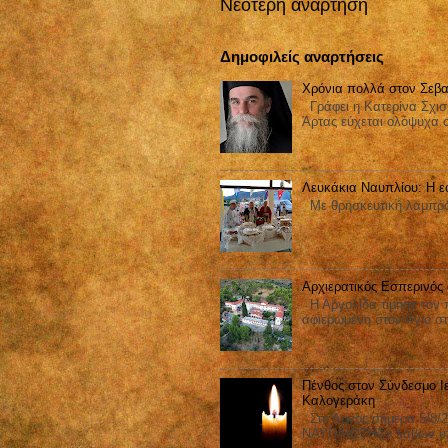
Νεότερη ανάρτηση
Δημοφιλείς αναρτήσεις
Χρόνια πολλά στον Σεβα
Γράφει η Κατερίνα Σχισ
Άρτας εύχεται ολόψυχα 
Λευκάκια Ναυπλίου: Η ε
Με θρησκευτική λαμπρότ
Αρχιερατικός Εσπερινός
Η Αργολίδα τίμησε τον π
αφιερωμένη στον Άγιο στ
Πένθος στον Σύνδεσμο Ι
Καλογεράκη
Στο Άργος σήμερα 5/8/2
ΝΑΥΠΛΙΩΤΗΣ» λαβών υπ΄