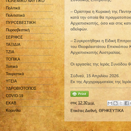
ΠΟΛΕΜΙΚΟ ΝΑΥΤΙΚΟ
Πολιτικά
– Ορίστηκε η Κυριακή της Πεντη
Πολιτιστικά
κατά την οποία θα πραγματοποι
ΠΥΡΟΣΒΕΣΤΙΚΗ
Αρχιεπισκοπής, όσο και στις κα
αδελφών.
Πυροσβεστική
ΣΕΡΙΦΟΣ
– Συγκροτήθηκε η Ειδική Επιτρ
ΤΑΞΙΔΙΑ
του Θεοφιλεστάτου Επισκόπου Κ
ΤΖΙΑ
Αρχιεπισκοπής Αυστραλίας.
ΤΟΠΙΚΑ
Οι εργασίες της Ιεράς Συνόδου θ
Τοπικά
Τουριστικά
Σύδνεϋ, 15 Απριλίου 2026.
ΥΓΕΙΑ
Εκ της Αρχιγραμματείας της Ιερ
ΥΔΡΟΒΙΟΤΟΠΟΣ
COVID-19
στις
12:30 μ.μ.
EKAB
Kορινθία
Ετικέτες
Διεθνή
,
ΘΡΗΚΕΥΤΙΚΑ