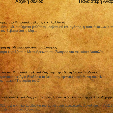
Αρχική σελίδα
Παλαιότερη Ανά
σμιώτατο Μητροπολίτη Άρτης κ.κ. Καλλίνικο
μένου: Με αισθήματα βαθύτατου σεβασμού και αγάπης, η τοπική κοινωνία τ
στον Σεβασμιώτατο Μητ...
ορτή της Μεταμορφώσεως του Σωτήρος
ητα εορτάζεται η Μεταμόρφωση του Σωτήρος στα Λευκάκια Ναυπλίου.
 από τον Μητροπολίτη Αργολίδας στην Ιερά Μονή Οσίου Θεοδοσίου
ροστάτη της Άγιο Θεοδόσιο το Νέο, στην ομώνυμη Ιερά Μονή που είναι
ην περιοχή Παναρίτη του Δ...
εροψαλτών Αργολίδας για την προς Κύριον εκδημίαν του Ιεροψάλτου Δημητρί
026 το Διοικητικό Συμβούλιο του Συνδέσμου Ιεροψαλτών Αργολίδας « ΙΑΚΩ
όψιν την προς Κύριον ε...