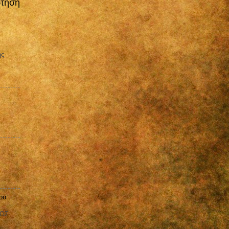
ρτηση
ης
ου
ΒΟΣ