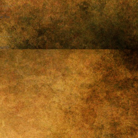
με τον
 κατὰ