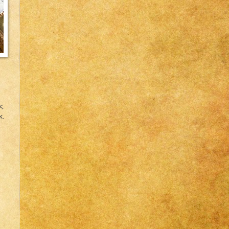
ες
κ.