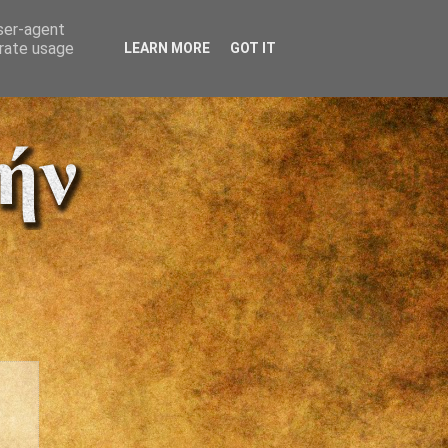
user-agent
erate usage
LEARN MORE
GOT IT