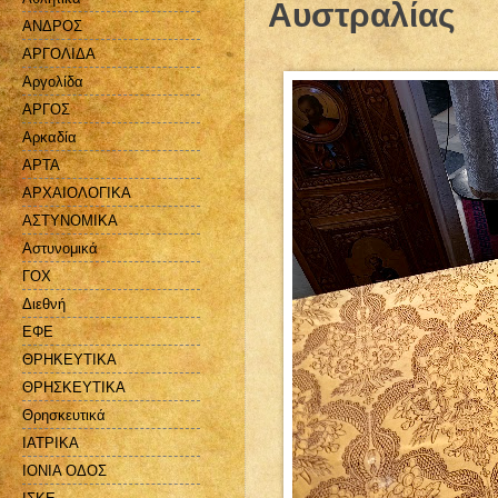
Αυστραλίας
ΑΝΔΡΟΣ
ΑΡΓΟΛΙΔΑ
Αργολίδα
ΑΡΓΟΣ
Αρκαδία
ΑΡΤΑ
ΑΡΧΑΙΟΛΟΓΙΚΑ
ΑΣΤΥΝΟΜΙΚΑ
Αστυνομικά
ΓΟΧ
Διεθνή
ΕΦΕ
ΘΡΗΚΕΥΤΙΚΑ
ΘΡΗΣΚΕΥΤΙΚΑ
Θρησκευτικά
ΙΑΤΡΙΚΑ
ΙΟΝΙΑ ΟΔΟΣ