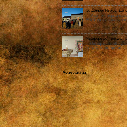
Ιός Δυτικού Νείλου: Στα
Αυξητική πορεία συνεχίζ
ΕΟΔΥ να ανακοινώνει ακ
Μεταμόρφωση του Σωτήρ
Θαβὼρ ὑπὲρ πᾶν γῆς ἐδ
ἕκτην Χριστὸς ἀμεῖψε.
Αναγνώστες