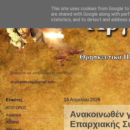
This site uses cookies from Google to d
are shared with Google along with perf
statistics, and to detect and address 
Μπορείτε να επικοινωνείτε στο email
studiopressbg@gmail.com
Ετικέτες
16 Απριλίου 2026
ΑΓΙΟ ΟΡΟΣ
Ανακοινωθέν γι
Αγροτικά
Επαρχιακής Σ
ΑΘΗΝΑ
Αθλητικά