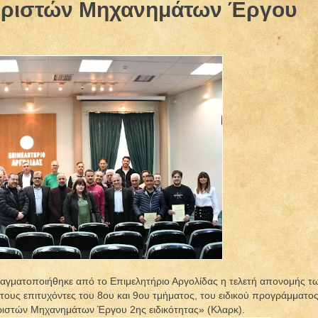
ιριστών Μηχανημάτων Έργου
ραγματοποιήθηκε από το Επιμελητήριο Αργολίδας η τελετή απονομής τ
υς επιτυχόντες του 8ου και 9ου τμήματος, του ειδικού προγράμματο
ριστών Μηχανημάτων Έργου 2ης ειδικότητας» (Κλαρκ).