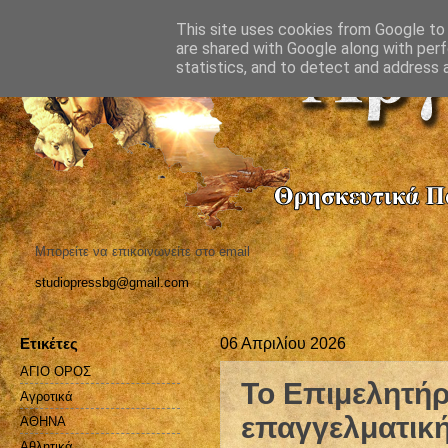
This site uses cookies from Google to d
are shared with Google along with perf
statistics, and to detect and address 
Μπορείτε να επικοινωνείτε στο email
studiopressbg@gmail.com
Ετικέτες
06 Απριλίου 2026
ΑΓΙΟ ΟΡΟΣ
Το Επιμελητήρ
Αγροτικά
επαγγελματική
ΑΘΗΝΑ
Αθλητικά