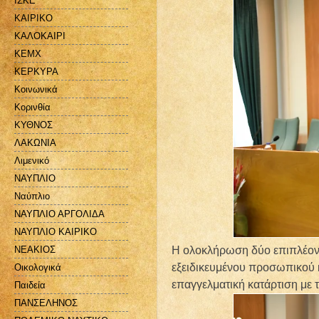
ΙΣΚΕ
ΚΑΙΡΙΚΟ
ΚΑΛΟΚΑΙΡΙ
ΚΕΜΧ
ΚΕΡΚΥΡΑ
Κοινωνικά
Κορινθία
ΚΥΘΝΟΣ
ΛΑΚΩΝΙΑ
Λιμενικό
ΝΑΥΠΛΙΟ
Ναύπλιο
ΝΑΥΠΛΙΟ ΑΡΓΟΛΙΔΑ
ΝΑΥΠΛΙΟ ΚΑΙΡΙΚΟ
ΝΕΑΚΙΟΣ
Η ολοκλήρωση δύο επιπλέον 
εξειδικευμένου προσωπικού 
Οικολογικά
επαγγελματική κατάρτιση με 
Παιδεία
ΠΑΝΣΕΛΗΝΟΣ