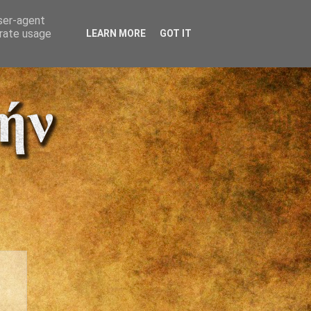
user-agent
erate usage
LEARN MORE
GOT IT