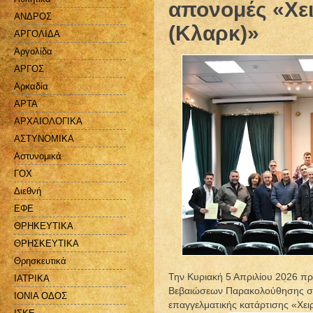
απονομές «Χε
ΑΝΔΡΟΣ
(Κλαρκ)»
ΑΡΓΟΛΙΔΑ
Αργολίδα
ΑΡΓΟΣ
Αρκαδία
ΑΡΤΑ
ΑΡΧΑΙΟΛΟΓΙΚΑ
ΑΣΤΥΝΟΜΙΚΑ
Αστυνομικά
ΓΟΧ
Διεθνή
ΕΦΕ
ΘΡΗΚΕΥΤΙΚΑ
ΘΡΗΣΚΕΥΤΙΚΑ
Θρησκευτικά
Την Κυριακή 5 Απριλίου 2026 π
ΙΑΤΡΙΚΑ
Βεβαιώσεων Παρακολούθησης στο
ΙΟΝΙΑ ΟΔΟΣ
επαγγελματικής κατάρτισης «Χει