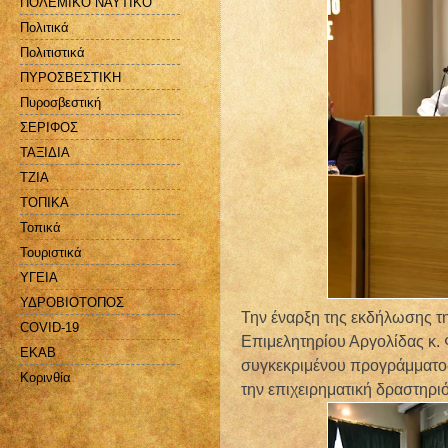
ΠΟΛΕΜΙΚΟ ΝΑΥΤΙΚΟ
Πολιτικά
Πολιτιστικά
ΠΥΡΟΣΒΕΣΤΙΚΗ
Πυροσβεστική
ΣΕΡΙΦΟΣ
ΤΑΞΙΔΙΑ
ΤΖΙΑ
ΤΟΠΙΚΑ
Τοπικά
Τουριστικά
ΥΓΕΙΑ
ΥΔΡΟΒΙΟΤΟΠΟΣ
Την έναρξη της εκδήλωσης τ
COVID-19
Επιμελητηρίου Αργολίδας κ.
EKAB
συγκεκριμένου προγράμματος,
Kορινθία
την επιχειρηματική δραστηριό