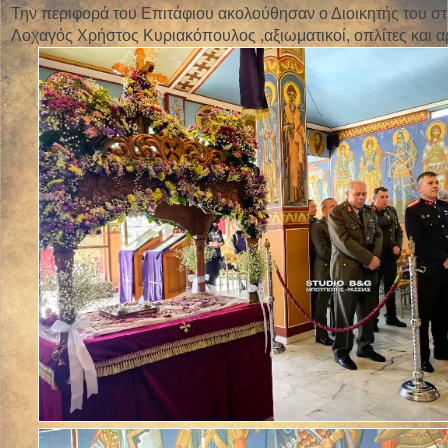
Την περιφορά του Επιτάφιου ακολούθησαν ο Διοικητής του σ
Λοχαγός Χρήστος Κυριακόπουλος ,αξιωματικοί, οπλίτες και αρ