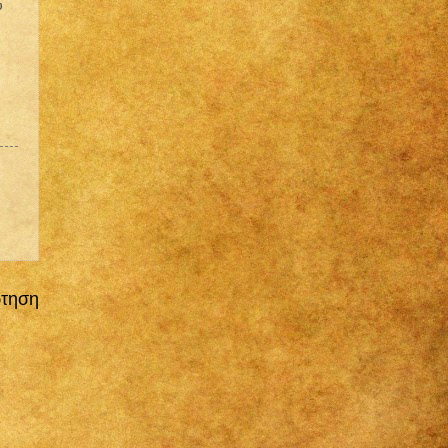
υ
ρτηση