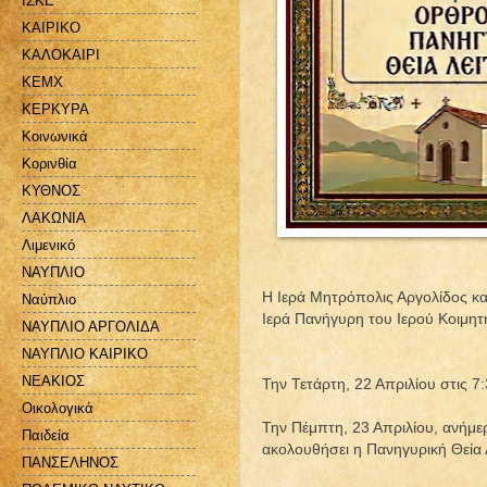
ΙΣΚΕ
ΚΑΙΡΙΚΟ
ΚΑΛΟΚΑΙΡΙ
ΚΕΜΧ
ΚΕΡΚΥΡΑ
Κοινωνικά
Κορινθία
ΚΥΘΝΟΣ
ΛΑΚΩΝΙΑ
Λιμενικό
ΝΑΥΠΛΙΟ
Η Ιερά Μητρόπολις Αργολίδος κ
Ναύπλιο
Ιερά Πανήγυρη του Ιερού Κοιμητ
ΝΑΥΠΛΙΟ ΑΡΓΟΛΙΔΑ
ΝΑΥΠΛΙΟ ΚΑΙΡΙΚΟ
ΝΕΑΚΙΟΣ
Την Τετάρτη, 22 Απριλίου στις 7
Οικολογικά
Την Πέμπτη, 23 Απριλίου, ανήμερ
Παιδεία
ακολουθήσει η Πανηγυρική Θεία 
ΠΑΝΣΕΛΗΝΟΣ