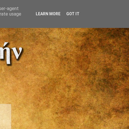
user-agent
erate usage
LEARN MORE
GOT IT