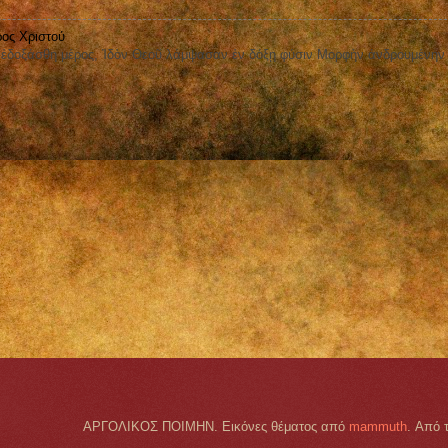
ος Χριστού
οξάσθη μέρος, Ἰδὸν Θεοῦ λάμψασαν ἐν δόξῃ φύσιν Μορφὴν ἀνδρουμένην
ΑΡΓΟΛΙΚΟΣ ΠΟΙΜΗΝ. Εικόνες θέματος από
mammuth
. Από 