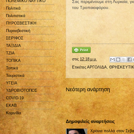
ΠΟΛΕΜΙΚΟ ΝΑΥΤΙΚΟ
Σας περιμένουμε στη Λυρκεία, γ
του Τροπαιοφόρου.
Πολιτικά
Πολιτιστικά
ΠΥΡΟΣΒΕΣΤΙΚΗ
Πυροσβεστική
ΣΕΡΙΦΟΣ
ΤΑΞΙΔΙΑ
ΤΖΙΑ
στις
12:18 μ.μ.
ΤΟΠΙΚΑ
Ετικέτες
ΑΡΓΟΛΙΔΑ
,
ΘΡΗΣΚΕΥΤΙ
Τοπικά
Τουριστικά
ΥΓΕΙΑ
Νεότερη ανάρτηση
ΥΔΡΟΒΙΟΤΟΠΟΣ
COVID-19
EKAB
Kορινθία
Δημοφιλείς αναρτήσεις
Χρόνια πολλά στον Σεβα