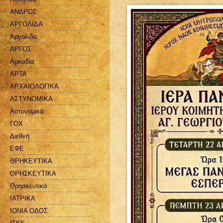
ΑΝΔΡΟΣ
ΑΡΓΟΛΙΔΑ
Αργολίδα
ΑΡΓΟΣ
Αρκαδία
ΑΡΤΑ
ΑΡΧΑΙΟΛΟΓΙΚΑ
ΑΣΤΥΝΟΜΙΚΑ
Αστυνομικά
ΓΟΧ
Διεθνή
ΕΦΕ
ΘΡΗΚΕΥΤΙΚΑ
ΘΡΗΣΚΕΥΤΙΚΑ
Θρησκευτικά
ΙΑΤΡΙΚΑ
ΙΟΝΙΑ ΟΔΟΣ