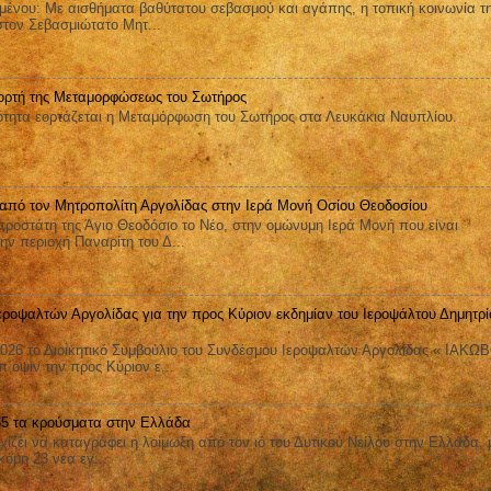
μένου: Με αισθήματα βαθύτατου σεβασμού και αγάπης, η τοπική κοινωνία τ
στον Σεβασμιώτατο Μητ...
ορτή της Μεταμορφώσεως του Σωτήρος
ητα εορτάζεται η Μεταμόρφωση του Σωτήρος στα Λευκάκια Ναυπλίου.
 από τον Μητροπολίτη Αργολίδας στην Ιερά Μονή Οσίου Θεοδοσίου
ροστάτη της Άγιο Θεοδόσιο το Νέο, στην ομώνυμη Ιερά Μονή που είναι
ην περιοχή Παναρίτη του Δ...
εροψαλτών Αργολίδας για την προς Κύριον εκδημίαν του Ιεροψάλτου Δημητρί
026 το Διοικητικό Συμβούλιο του Συνδέσμου Ιεροψαλτών Αργολίδας « ΙΑΚΩ
όψιν την προς Κύριον ε...
 65 τα κρούσματα στην Ελλάδα
ει να καταγράφει η λοίμωξη από τον ιό του Δυτικού Νείλου στην Ελλάδα, 
όμη 23 νέα εγ...