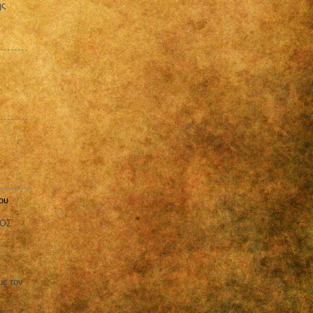
ης
ου
ΒΟΣ
με τον