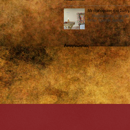
Μεταμόρφωση του Σωτήρ
Θαβὼρ ὑπὲρ πᾶν γῆς ἐδ
ἕκτην Χριστὸς ἀμεῖψε.
Αναγνώστες