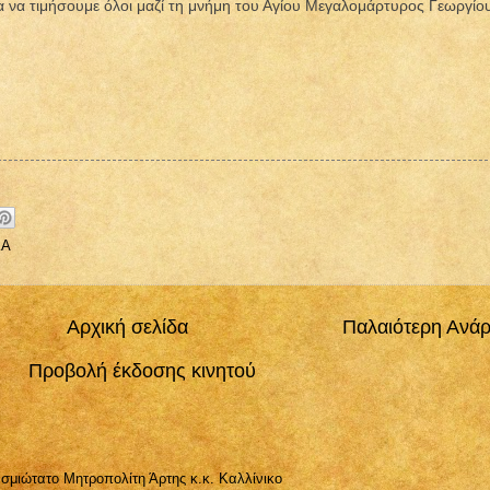
ια να τιμήσουμε όλοι μαζί τη μνήμη του Αγίου Μεγαλομάρτυρος Γεωργίο
ΚΑ
Αρχική σελίδα
Παλαιότερη Ανά
Προβολή έκδοσης κινητού
σμιώτατο Μητροπολίτη Άρτης κ.κ. Καλλίνικο