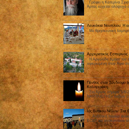
Γράφει η Κατερίνα Σχισ
Άρτας εύχεται ολόψυχα 
Λευκάκια Ναυπλίου: Η ε
Με θρησκευτική λαμπρότ
Αρχιερατικός Εσπερινός
Η Αργολίδα τίμησε τον π
αφιερωμένη στον Άγιο στ
Πένθος στον Σύνδεσμο Ι
Καλογεράκη
Στο Άργος σήμερα 5/8/2
ΝΑΥΠΛΙΩΤΗΣ» λαβών υπ΄
Ιός Δυτικού Νείλου: Στα
Αυξητική πορεία συνεχίζ
ΕΟΔΥ να ανακοινώνει ακ