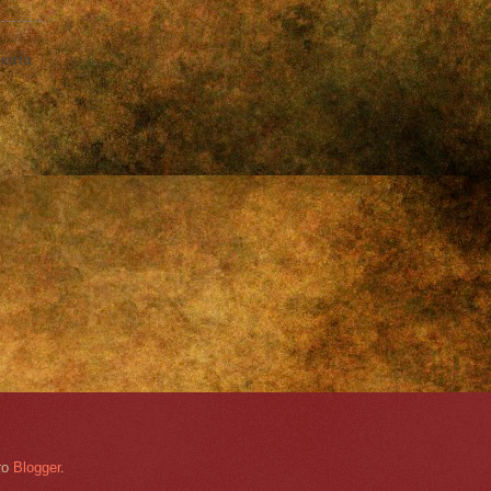
 κατὰ
το
Blogger
.