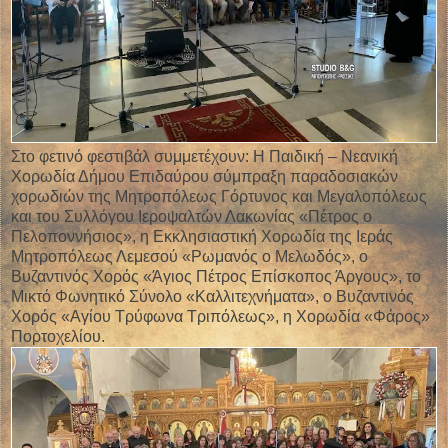
Στο φετινό φεστιβάλ συμμετέχουν: Η Παιδική – Νεανική
Χορωδία Δήμου Επιδαύρου σύμπραξη παραδοσιακών
χορωδιών της Μητροπόλεως Γόρτυνος και Μεγαλοπόλεως
και του Συλλόγου Ιεροψαλτών Λακωνίας «Πέτρος ο
Πελοποννήσιος», η Εκκλησιαστική Χορωδία της Ιεράς
Μητροπόλεως Λεμεσού «Ρωμανός ο Μελωδός», ο
Βυζαντινός Χορός «Άγιος Πέτρος Επίσκοπος Άργους», το
Μικτό Φωνητικό Σύνολο «Καλλιτεχνήματα», ο Βυζαντινός
Χορός «Αγίου Τρύφωνα Τριπόλεως», η Χορωδία «Φάρος»
Πορτοχελίου.