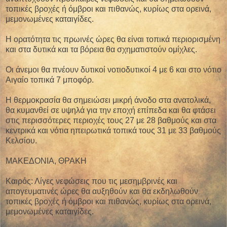
τοπικές βροχές ή όμβροι και πιθανώς, κυρίως στα ορεινά,
μεμονωμένες καταιγίδες.
Η ορατότητα τις πρωινές ώρες θα είναι τοπικά περιορισμένη
και στα δυτικά και τα βόρεια θα σχηματιστούν ομίχλες.
Οι άνεμοι θα πνέουν δυτικοί νοτιοδυτικοί 4 με 6 και στο νότιο
Αιγαίο τοπικά 7 μποφόρ.
Η θερμοκρασία θα σημειώσει μικρή άνοδο στα ανατολικά,
θα κυμανθεί σε υψηλά για την εποχή επίπεδα και θα φτάσει
στις περισσότερες περιοχές τους 27 με 28 βαθμούς και στα
κεντρικά και νότια ηπειρωτικά τοπικά τους 31 με 33 βαθμούς
Κελσίου.
ΜΑΚΕΔΟΝΙΑ, ΘΡΑΚΗ
Καιρός: Λίγες νεφώσεις που τις μεσημβρινές και
απογευματινές ώρες θα αυξηθούν και θα εκδηλωθούν
τοπικές βροχές ή όμβροι και πιθανώς, κυρίως στα ορεινά,
μεμονωμένες καταιγίδες.