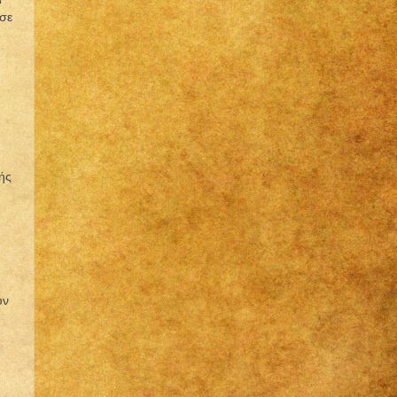
 σε
ής
υν