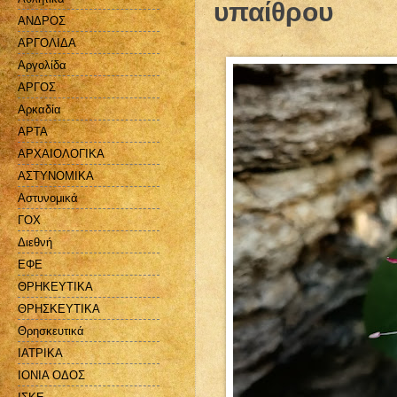
υπαίθρου
ΑΝΔΡΟΣ
ΑΡΓΟΛΙΔΑ
Αργολίδα
ΑΡΓΟΣ
Αρκαδία
ΑΡΤΑ
ΑΡΧΑΙΟΛΟΓΙΚΑ
ΑΣΤΥΝΟΜΙΚΑ
Αστυνομικά
ΓΟΧ
Διεθνή
ΕΦΕ
ΘΡΗΚΕΥΤΙΚΑ
ΘΡΗΣΚΕΥΤΙΚΑ
Θρησκευτικά
ΙΑΤΡΙΚΑ
ΙΟΝΙΑ ΟΔΟΣ