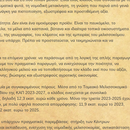
ρωματικά φυτά, τη νομαδική μετακίνηση, τη γνώση που περνά από γενιά
ανάγκη για πιστοποίηση, εξωστρέφεια και προστιθέμενη αξία.
τότητα. Δεν είναι ένα ομοιόμορφο προϊόν. Είναι το πευκόμελο, το
ελα, τα μέλια από καστανιά, βότανα και ιδιαίτερα τοπικά οικοσυστήματα.
ς, της γεωγραφίας, του κλίματος και της εμπειρίας του μελισσοκόμου.
να υπάρχει. Πρέπει να προστατεύεται, να τεκμηριώνεται και να
για τα επόμενα χρόνια: να περάσουμε από τη λογική της απλής παραγωγ
ξουμε τον πραγματικό παραγωγό, να ενισχύσουμε την ποιότητα, να
ελληνικού μελιού και να τοποθετήσουμε τον κλάδο εκεί που του αξίζει,
ης, βιώσιμης και εξωστρεφούς αγροτικής οικονομίας.
κομία με συγκεκριμένους πόρους. Μέσα από το Τομεακό Μελισσοκομικό
ίου της ΚΑΠ 2023-2027, ο κλάδος ενισχύεται με συνολικό
 δηλαδή 12,3 εκατ. ευρώ κάθε χρόνο. Μόνο την τριετία 2023-2025 έχο
ρώ, με πολύ υψηλά ποσοστά απορρόφησης: 11,9 εκατ. ευρώ το 2023,
,2 εκατ. ευρώ το 2025.
 υπάρχουν πραγματικές παρεμβάσεις: στήριξη των Κέντρων
και εκπαίδευση, ενίσχυση της νομαδικής μελισσοκομίας, αντικατάσταση