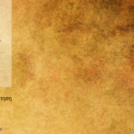
.
ι
ρτηση
ης