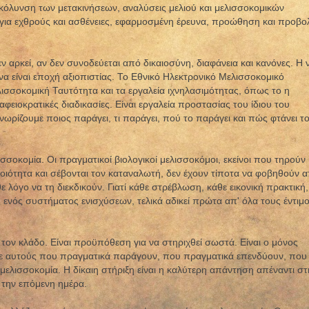
υκόλυνση των μετακινήσεων, αναλύσεις μελιού και μελισσοκομικών
για εχθρούς και ασθένειες, εφαρμοσμένη έρευνα, προώθηση και προβο
 αρκεί, αν δεν συνοδεύεται από δικαιοσύνη, διαφάνεια και κανόνες. Η 
α είναι εποχή αξιοπιστίας. Το Εθνικό Ηλεκτρονικό Μελισσοκομικό
σσοκομική Ταυτότητα και τα εργαλεία ιχνηλασιμότητας, όπως το η
φειοκρατικές διαδικασίες. Είναι εργαλεία προστασίας του ίδιου του
ωρίζουμε ποιος παράγει, τι παράγει, πού το παράγει και πώς φτάνει τ
ισσοκομία. Οι πραγματικοί βιολογικοί μελισσοκόμοι, εκείνοι που τηρούν
οιότητα και σέβονται τον καταναλωτή, δεν έχουν τίποτα να φοβηθούν 
θε λόγο να τη διεκδικούν. Γιατί κάθε στρέβλωση, κάθε εικονική πρακτική,
ενός συστήματος ενισχύσεων, τελικά αδικεί πρώτα απ' όλα τους έντιμ
α τον κλάδο. Είναι προϋπόθεση για να στηριχθεί σωστά. Είναι ο μόνος
σε αυτούς που πραγματικά παράγουν, που πραγματικά επενδύουν, που
μελισσοκομία. Η δίκαιη στήριξη είναι η καλύτερη απάντηση απέναντι στ
α την επόμενη ημέρα.