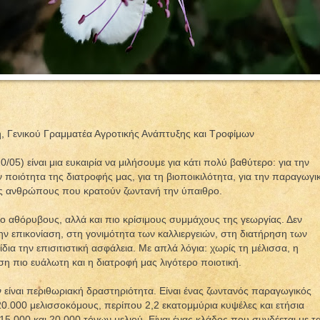
Γενικού Γραμματέα Αγροτικής Ανάπτυξης και Τροφίμων
05) είναι μια ευκαιρία να μιλήσουμε για κάτι πολύ βαθύτερο: για την
ν ποιότητα της διατροφής μας, για τη βιοποικιλότητα, για την παραγωγι
ους ανθρώπους που κρατούν ζωντανή την ύπαιθρο.
ιο αθόρυβους, αλλά και πιο κρίσιμους συμμάχους της γεωργίας. Δεν
ην επικονίαση, στη γονιμότητα των καλλιεργειών, στη διατήρηση των
δια την επισιτιστική ασφάλεια. Με απλά λόγια: χωρίς τη μέλισσα, η
ση πιο ευάλωτη και η διατροφή μας λιγότερο ποιοτική.
ν είναι περιθωριακή δραστηριότητα. Είναι ένας ζωντανός παραγωγικός
0.000 μελισσοκόμους, περίπου 2,2 εκατομμύρια κυψέλες και ετήσια
5.000 και 20.000 τόνων μελιού. Είναι ένας κλάδος που συνδέεται με τ