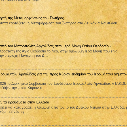
ορτή της Μεταμορφώσεως του Σωτήρος
ητα εορτάζεται η Μεταμόρφωση του Σωτήρος στα Λευκάκια Ναυπλίου.
 από τον Μητροπολίτη Αργολίδας στην Ιερά Μονή Οσίου Θεοδοσίου
ροστάτη της Άγιο Θεοδόσιο το Νέο, στην ομώνυμη Ιερά Μονή που είναι
ην περιοχή Παναρίτη του Δ...
εροψαλτών Αργολίδας για την προς Κύριον εκδημίαν του Ιεροψάλτου Δημητρί
026 το Διοικητικό Συμβούλιο του Συνδέσμου Ιεροψαλτών Αργολίδας « ΙΑΚΩ
όψιν την προς Κύριον ε...
 65 τα κρούσματα στην Ελλάδα
ει να καταγράφει η λοίμωξη από τον ιό του Δυτικού Νείλου στην Ελλάδα, 
όμη 23 νέα εγ...