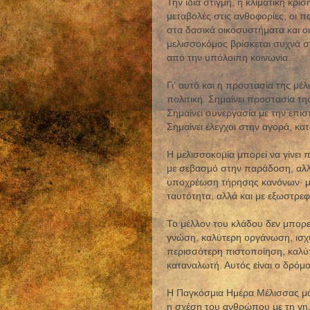
Την ίδια στιγμή, η κλιματική κρί
μεταβολές στις ανθοφορίες, οι π
στα δασικά οικοσυστήματα και ο
μελισσοκόμος βρίσκεται συχνά σ
από την υπόλοιπη κοινωνία.
Γι' αυτό και η προστασία της μέ
πολιτική. Σημαίνει προστασία τη
Σημαίνει συνεργασία με την επισ
Σημαίνει έλεγχοι στην αγορά, κα
Η μελισσοκομία μπορεί να γίνει 
με σεβασμό στην παράδοση, αλλά
υποχρέωση τήρησης κανόνων· με
ταυτότητα, αλλά και με εξωστρε
Το μέλλον του κλάδου δεν μπορεί
γνώση, καλύτερη οργάνωση, ισχ
περισσότερη πιστοποίηση, καλύ
καταναλωτή. Αυτός είναι ο δρόμο
Η Παγκόσμια Ημέρα Μέλισσας μάς θ
η σχέση του ανθρώπου με τη γη.