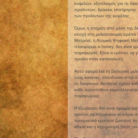
κυψελών, εξοπλισμός για τη διε
προϊόντων, δράσεις επιτήρησης 
των προϊόντων της κυψέλης.
Όμως η στήριξη από μόνη της δεν
εποχή στη μελισσοκομία πρέπει ν
Μητρώο, η Ατομική Ψηφιακή Μελι
πλατφόρμα e-honey, δεν είναι γρα
παραγωγού. Είναι ο τρόπος να γν
προϊόν στον καταναλωτή.
Αυτό αφορά και τη βιολογική μελ
τους κανόνες, επενδύουν στην π
τη διαφάνεια. Αντίθετα, έχουν κά
κάθε προσπάθεια εκμετάλλευσης 
παραγωγούς.
Η εξυγίανση δεν είναι τιμωρία γι
τρόπος να πηγαίνουν οι πόροι 
πραγματικά κρατούν ζωντανή τη 
αδικία και η ισχυρότερη βάση γι