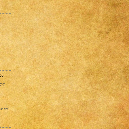
ου
ΒΟΣ
με τον