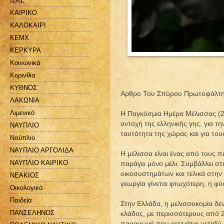
ΙΣΚΕ
ΚΑΙΡΙΚΟ
ΚΑΛΟΚΑΙΡΙ
ΚΕΜΧ
ΚΕΡΚΥΡΑ
Κοινωνικά
Κορινθία
ΚΥΘΝΟΣ
Αρθρο Του Σπύρου Πρωτοψάλτη, 
ΛΑΚΩΝΙΑ
Λιμενικό
Η Παγκόσμια Ημέρα Μέλισσας (20/
αντοχή της ελληνικής γης, για τη
ΝΑΥΠΛΙΟ
ταυτότητα της χώρας και για τ
Ναύπλιο
ΝΑΥΠΛΙΟ ΑΡΓΟΛΙΔΑ
Η μέλισσα είναι ένας από τους π
ΝΑΥΠΛΙΟ ΚΑΙΡΙΚΟ
παράγει μόνο μέλι. Συμβάλλει στ
οικοσυστημάτων και τελικά στην ί
ΝΕΑΚΙΟΣ
γεωργία γίνεται φτωχότερη, η φύ
Οικολογικά
Παιδεία
Στην Ελλάδα, η μελισσοκομία δε
ΠΑΝΣΕΛΗΝΟΣ
κλάδος, με περισσότερους από 2
παραγωγή που εκτιμάται μεταξύ 1