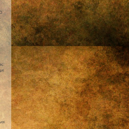
 Ο
ας:
 με
ναι