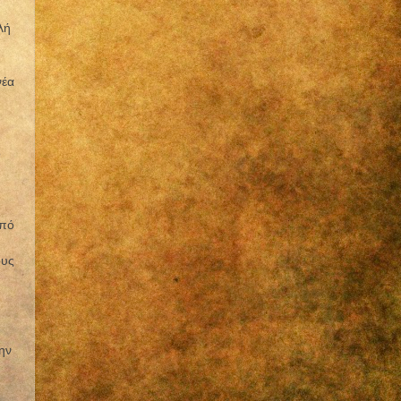
λή
νέα
ο
από
ους
ην