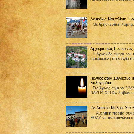
Λευκάκια Ναυπλίου: Η ε
Με θρησκευτική λαμπρότ
Αρχιερατικός Εσπερινός
Η Αργολίδα τίμησε τον π
αφιερωμένη στον Άγιο στ
Πένθος στον Σύνδεσμο Ι
Καλογεράκη
Στο Άργος σήμερα 5/8/2
ΝΑΥΠΛΙΩΤΗΣ» λαβών υπ΄
Ιός Δυτικού Νείλου: Στα
Αυξητική πορεία συνεχίζ
ΕΟΔΥ να ανακοινώνει ακ