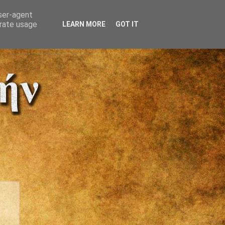
user-agent
erate usage
LEARN MORE
GOT IT