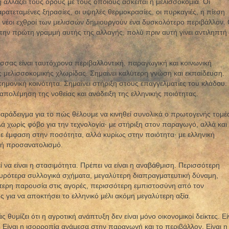
ση αλλάζει τους όρους με τους οποίους ασκείται η μελισσοκομία. Οι
αρατεταμένες ξηρασίες, οι υψηλές θερμοκρασίες, οι πυρκαγιές, η πίεση
ι νέοι εχθροί των μελισσών δημιουργούν ένα δυσκολότερο περιβάλλον.
την πρώτη γραμμή αυτής της αλλαγής, πολύ πριν αυτή γίνει αντιληπτή
λισσας είναι ταυτόχρονα περιβαλλοντική, παραγωγική και κοινωνική
ς μελισσοκομικής χλωρίδας. Σημαίνει καλύτερη γνώση και εκπαίδευση.
τημονική κοινότητα. Σημαίνει στήριξη στους επαγγελματίες του κλάδου.
ταπολέμηση της νοθείας και ανάδειξη της ελληνικής ποιότητας.
παράδειγμα για το πώς θέλουμε να κινηθεί συνολικά ο πρωτογενής τομέ
 χωρίς φόβο για την τεχνολογία· με στήριξη στον παραγωγό, αλλά και
 έμφαση στην ποσότητα, αλλά κυρίως στην ποιότητα· με ελληνική
φή προσανατολισμό.
 να είναι η στασιμότητα. Πρέπει να είναι η αναβάθμιση. Περισσότερη
υρότερα συλλογικά σχήματα, μεγαλύτερη διαπραγματευτική δύναμη,
τερη παρουσία στις αγορές, περισσότερη εμπιστοσύνη από τον
ς για να αποκτήσει το ελληνικό μέλι ακόμη μεγαλύτερη αξία.
υμίζει ότι η αγροτική ανάπτυξη δεν είναι μόνο οικονομικοί δείκτες. Εί
 Είναι η ισορροπία ανάμεσα στην παραγωγή και το περιβάλλον. Είναι η