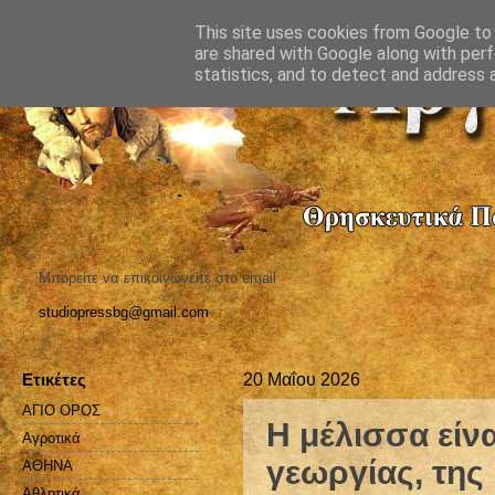
This site uses cookies from Google to d
are shared with Google along with perf
statistics, and to detect and address 
Μπορείτε να επικοινωνείτε στο email
studiopressbg@gmail.com
Ετικέτες
20 Μαΐου 2026
ΑΓΙΟ ΟΡΟΣ
Η μέλισσα είν
Αγροτικά
γεωργίας, της 
ΑΘΗΝΑ
Αθλητικά