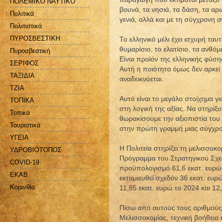
ΠΟΛΕΜΙΚΟ ΝΑΥΤΙΚΟ
βουνά, τα νησιά, τα δάση, τα α
Πολιτικά
γενιά, αλλά και με τη σύγχρονη 
Πολιτιστικά
ΠΥΡΟΣΒΕΣΤΙΚΗ
Το ελληνικό μέλι έχει ισχυρή ταυ
θυμαρίσιο, το ελατίσιο, τα ανθόμ
Πυροσβεστική
Είναι προϊόν της ελληνικής φύση
ΣΕΡΙΦΟΣ
Αυτή η ποιότητα όμως δεν αρκεί 
ΤΑΞΙΔΙΑ
αναδεικνύεται.
ΤΖΙΑ
Αυτό είναι το μεγάλο στοίχημα 
ΤΟΠΙΚΑ
στη λογική της αξίας. Να στηρί
Τοπικά
θωρακίσουμε την αξιοπιστία του 
Τουριστικά
στην πρώτη γραμμή μιας σύγχρον
ΥΓΕΙΑ
Η Πολιτεία στηρίζει τη μελισσο
ΥΔΡΟΒΙΟΤΟΠΟΣ
Πρόγραμμα του Στρατηγικού Σχεδ
COVID-19
προϋπολογισμό 61,6 εκατ. ευρώ,
EKAB
εκταμιευθεί σχεδόν 36 εκατ. ευ
Kορινθία
11,85 εκατ. ευρώ το 2024 και 12
Πίσω από αυτούς τους αριθμούς
Μελισσοκομίας, τεχνική βοήθεια 