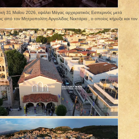
κή 31 Μαΐου 2026, εψάλει Μέγας αρχιερατικός Εσπερινός μετά
ος από τον Μητροπολίτη Αργολίδας Νεκτάριο , ο οποίος κήρυξε και τον