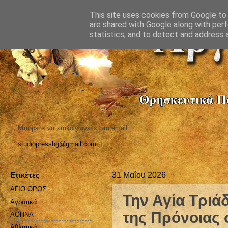
This site uses cookies from Google to d
are shared with Google along with perf
statistics, and to detect and address 
Μπορείτε να επικοινωνείτε στο email
studiopressbg@gmail.com
Ετικέτες
31 Μαΐου 2026
ΑΓΙΟ ΟΡΟΣ
Την Αγία Τριάδ
Αγροτικά
της Πρόνοιας 
ΑΘΗΝΑ
Αθλητικά