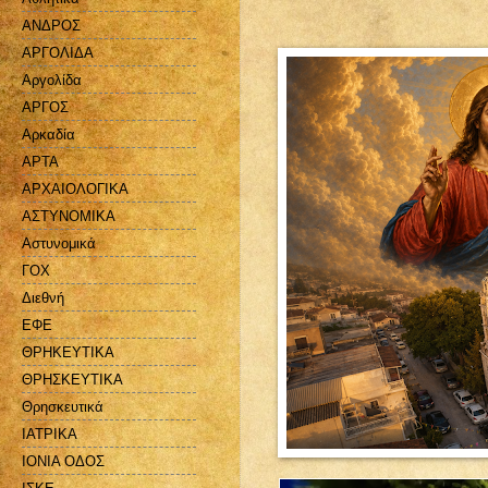
ΑΝΔΡΟΣ
ΑΡΓΟΛΙΔΑ
Αργολίδα
ΑΡΓΟΣ
Αρκαδία
ΑΡΤΑ
ΑΡΧΑΙΟΛΟΓΙΚΑ
ΑΣΤΥΝΟΜΙΚΑ
Αστυνομικά
ΓΟΧ
Διεθνή
ΕΦΕ
ΘΡΗΚΕΥΤΙΚΑ
ΘΡΗΣΚΕΥΤΙΚΑ
Θρησκευτικά
ΙΑΤΡΙΚΑ
ΙΟΝΙΑ ΟΔΟΣ