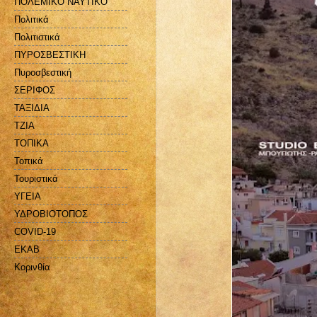
ΠΟΛΕΜΙΚΟ ΝΑΥΤΙΚΟ
Πολιτικά
Πολιτιστικά
ΠΥΡΟΣΒΕΣΤΙΚΗ
Πυροσβεστική
ΣΕΡΙΦΟΣ
ΤΑΞΙΔΙΑ
ΤΖΙΑ
ΤΟΠΙΚΑ
Τοπικά
Τουριστικά
ΥΓΕΙΑ
ΥΔΡΟΒΙΟΤΟΠΟΣ
COVID-19
EKAB
Kορινθία