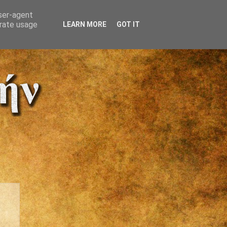
user-agent
erate usage
LEARN MORE
GOT IT