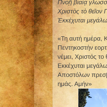
Πνοῇ βιαίᾳ γλωσσ
Χριστὸς τὸ θεῖον 
Ἐκκέχυται μεγάλω 
«Τη αυτή ημέρα, 
Πεντηκοστήν εορ
νέμει, Χριστός το
Εκκέχυται μεγάλω 
Αποστόλων πρεσβε
ημάς. Αμήν»