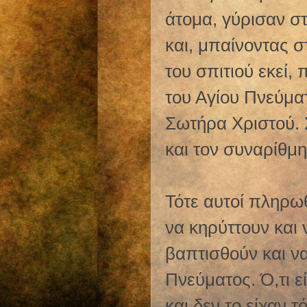
άτομα, γύρισαν σ
και, μπαίνοντας 
του σπιτιού εκεί,
του Αγίου Πνεύμα
Σωτήρα Χριστού. Σ
και τον συναρίθμ
Τότε αυτοί πληρω
να κηρύττουν και
βαπτισθούν και να
Πνεύματος. Ό,τι ε
και δεν το είχαν 