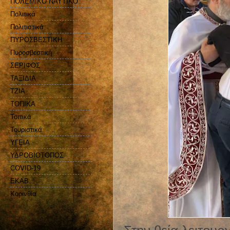
ΠΟΛΕΜΙΚΟ ΝΑΥΤΙΚΟ
Πολιτικά
Πολιτιστικά
ΠΥΡΟΣΒΕΣΤΙΚΗ
Πυροσβεστική
ΣΕΡΙΦΟΣ
ΤΑΞΙΔΙΑ
ΤΖΙΑ
ΤΟΠΙΚΑ
Τοπικά
Τουριστικά
ΥΓΕΙΑ
ΥΔΡΟΒΙΟΤΟΠΟΣ
COVID-19
EKAB
Kορινθία