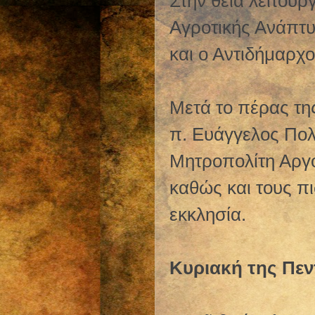
Στην θεία λειτου
Αγροτικής Ανάπτυ
και ο Αντιδήμαρχ
Μετά το πέρας της
π. Ευάγγελος Πο
Μητροπολίτη Αργο
καθώς και τους π
εκκλησία.
Κυριακή της Πε