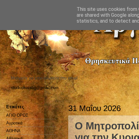
This site uses cookies from G
are shared with Google along
statistics, and to detect an
Μπορείτε να επικοινωνείτε στο email
studiopressbg@gmail.com
Ετικέτες
31 Μαΐου 2026
ΑΓΙΟ ΟΡΟΣ
Ο Μητροπολί
Αγροτικά
ΑΘΗΝΑ
για την Κυρι
Αθλητικά