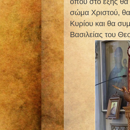
όπου στο εξής θα
σώμα Χριστού, θα 
Κυρίου και θα συμ
Βασιλείας του Θε