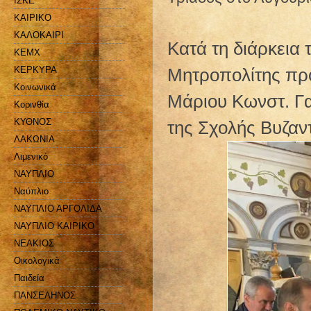
ΙΣΚΕ
ΚΑΙΡΙΚΟ
ΚΑΛΟΚΑΙΡΙ
Κατά τη διάρκεια 
ΚΕΜΧ
ΚΕΡΚΥΡΑ
Μητροπολίτης προ
Κοινωνικά
Μάριου Κωνστ. Γα
Κορινθία
ΚΥΘΝΟΣ
της Σχολής Βυζαν
ΛΑΚΩΝΙΑ
Λιμενικό
ΝΑΥΠΛΙΟ
Ναύπλιο
ΝΑΥΠΛΙΟ ΑΡΓΟΛΙΔΑ
ΝΑΥΠΛΙΟ ΚΑΙΡΙΚΟ
ΝΕΑΚΙΟΣ
Οικολογικά
Παιδεία
ΠΑΝΣΕΛΗΝΟΣ