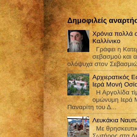
Δημοφιλείς αναρτήσ
Χρόνια πολλά σ
Καλλίνικο
Γράφει η Κατε
σεβασμού και α
ολόψυχα στον Σεβασμιώ
Αρχιερατικός Ε
Ιερά Μονή Οσί
Η Αργολίδα τίμ
ομώνυμη Ιερά Μ
Παναρίτη του Δ...
Λευκάκια Ναυπ
Με θρησκευτικ
Σωτήρος στα Λ