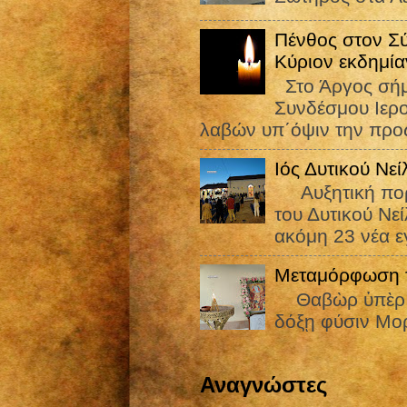
Πένθος στον Σ
Κύριον εκδημία
Στο Άργος σήμε
Συνδέσμου Ιε
λαβών υπ΄όψιν την προς
Ιός Δυτικού Νε
Αυξητική πορεί
του Δυτικού Νε
ακόμη 23 νέα εγ
Μεταμόρφωση τ
Θαβὼρ ὑπὲρ πᾶ
δόξῃ φύσιν Μορ
Αναγνώστες