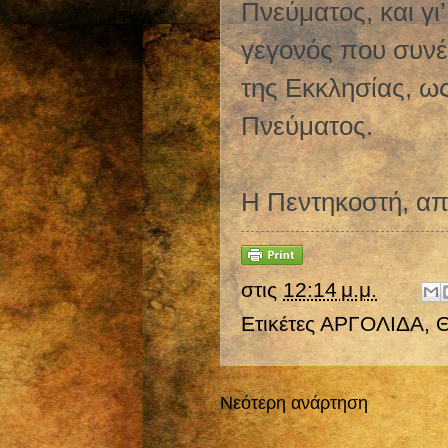
Πνεύματος, και γι
γεγονός που συνέ
της Εκκλησίας, ω
Πνεύματος.
Η Πεντηκοστή, απο
στις
12:14 μ.μ.
Ετικέτες
ΑΡΓΟΛΙΔΑ
,
Νεότερη ανάρτηση