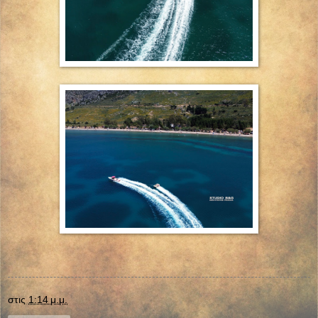
στις
1:14 μ.μ.