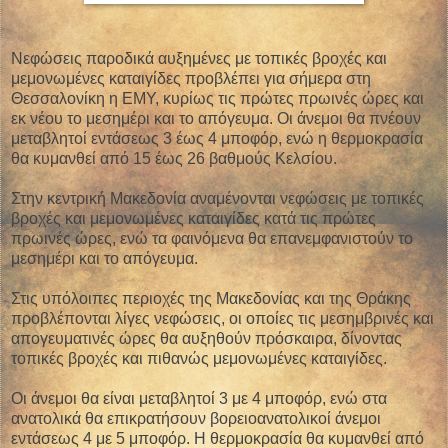
Νεφώσεις παροδικά αυξημένες με τοπικές βροχές και
μεμονωμένες καταιγίδες προβλέπει για σήμερα στη
Θεσσαλονίκη η ΕΜΥ, κυρίως τις πρώτες πρωινές ώρες και
εκ νέου το μεσημέρι και το απόγευμα. Οι άνεμοι θα πνέουν
μεταβλητοί εντάσεως 3 έως 4 μποφόρ, ενώ η θερμοκρασία
θα κυμανθεί από 15 έως 26 βαθμούς Κελσίου.
Στην κεντρική Μακεδονία αναμένονται νεφώσεις με τοπικές
βροχές και μεμονωμένες καταιγίδες κατά τις πρώτες
πρωινές ώρες, ενώ τα φαινόμενα θα επανεμφανιστούν το
μεσημέρι και το απόγευμα.
Στις υπόλοιπες περιοχές της Μακεδονίας και της Θράκης
προβλέπονται λίγες νεφώσεις, οι οποίες τις μεσημβρινές και
απογευματινές ώρες θα αυξηθούν πρόσκαιρα, δίνοντας
τοπικές βροχές και πιθανώς μεμονωμένες καταιγίδες.
Οι άνεμοι θα είναι μεταβλητοί 3 με 4 μποφόρ, ενώ στα
ανατολικά θα επικρατήσουν βορειοανατολικοί άνεμοι
εντάσεως 4 με 5 μποφόρ. Η θερμοκρασία θα κυμανθεί από