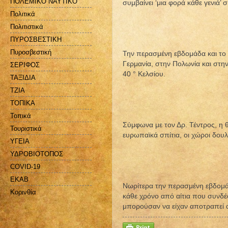
ΠΟΛΕΜΙΚΟ ΝΑΥΤΙΚΟ
συμβαίνει ‘μια φορά κάθε γενιά’
Πολιτικά
Πολιτιστικά
ΠΥΡΟΣΒΕΣΤΙΚΗ
Πυροσβεστική
Την περασμένη εβδομάδα και το
Γερμανία, στην Πολωνία και στην
ΣΕΡΙΦΟΣ
40 ° Κελσίου.
ΤΑΞΙΔΙΑ
ΤΖΙΑ
ΤΟΠΙΚΑ
Τοπικά
Σύμφωνα με τον Δρ. Τέντρος, η 
Τουριστικά
ευρωπαϊκά σπίτια, οι χώροι δουλε
ΥΓΕΙΑ
ΥΔΡΟΒΙΟΤΟΠΟΣ
COVID-19
EKAB
Νωρίτερα την περασμένη εβδομά
Kορινθία
κάθε χρόνο από αίτια που συνδέο
μπορούσαν να είχαν αποτραπεί 