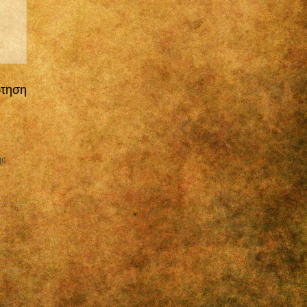
ρτηση
ης