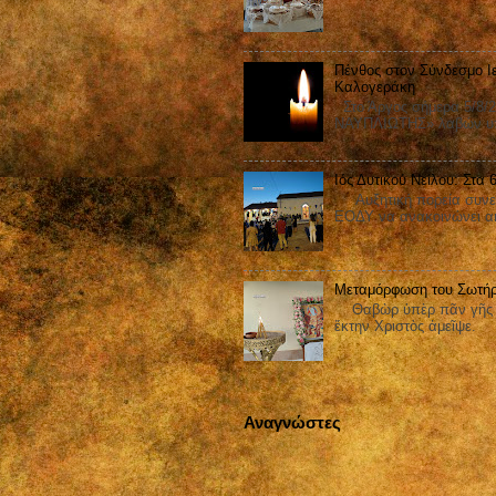
Πένθος στον Σύνδεσμο Ι
Καλογεράκη
Στο Άργος σήμερα 5/8/2
ΝΑΥΠΛΙΩΤΗΣ» λαβών υπ΄
Ιός Δυτικού Νείλου: Στα
Αυξητική πορεία συνεχίζ
ΕΟΔΥ να ανακοινώνει ακ
Μεταμόρφωση του Σωτήρ
Θαβὼρ ὑπὲρ πᾶν γῆς ἐδ
ἕκτην Χριστὸς ἀμεῖψε.
Αναγνώστες