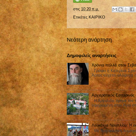
στις
10:20 π.μ.
Ετικέτες
ΚΑΙΡΙΚΟ
Νεότερη ανάρτηση
Δημοφιλείς αναρτήσεις
Χρόνια πολλά στον Σεβα
Γράφει η Κατερίνα Σχισ
Άρτας εύχεται ολόψυχα 
Αρχιερατικός Εσπερινός
Η Αργολίδα τίμησε τον π
αφιερωμένη στον Άγιο στ
Λευκάκια Ναυπλίου: Η ε
Με θρησκευτική λαμπρότ