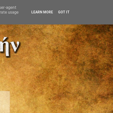
user-agent
erate usage
LEARN MORE
GOT IT