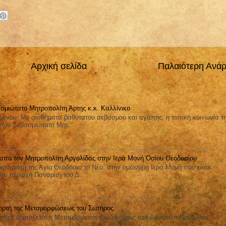
Αρχική σελίδα
Παλαιότερη Ανά
σμιώτατο Μητροπολίτη Άρτης κ.κ. Καλλίνικο
μένου: Με αισθήματα βαθύτατου σεβασμού και αγάπης, η τοπική κοινωνία τ
στον Σεβασμιώτατο Μητ...
 από τον Μητροπολίτη Αργολίδας στην Ιερά Μονή Οσίου Θεοδοσίου
ροστάτη της Άγιο Θεοδόσιο το Νέο, στην ομώνυμη Ιερά Μονή που είναι
ην περιοχή Παναρίτη του Δ...
ορτή της Μεταμορφώσεως του Σωτήρος
ητα εορτάζεται η Μεταμόρφωση του Σωτήρος στα Λευκάκια Ναυπλίου.