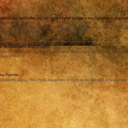
εροψαλτών Αργολίδας για την προς Κύριον εκδημίαν του Ιεροψάλτου Δημητρί
026 το Διοικητικό Συμβούλιο του Συνδέσμου Ιεροψαλτών Αργολίδας « ΙΑΚΩ
όψιν την προς Κύριον ε...
 65 τα κρούσματα στην Ελλάδα
ει να καταγράφει η λοίμωξη από τον ιό του Δυτικού Νείλου στην Ελλάδα, 
όμη 23 νέα εγ...
ος Χριστού
οξάσθη μέρος, Ἰδὸν Θεοῦ λάμψασαν ἐν δόξῃ φύσιν Μορφὴν ἀνδρουμένην