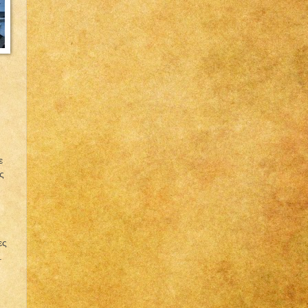
ε
ς
ες
.