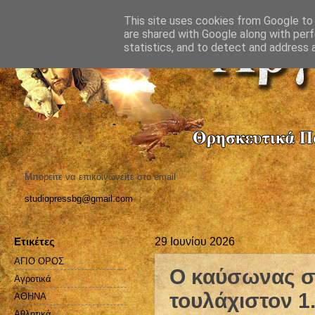
This site uses cookies from Google to d
are shared with Google along with perf
statistics, and to detect and address 
Μπορείτε να επικοινωνείτε στο email
studiopressbg@gmail.com
Ετικέτες
29 Ιουνίου 2026
ΑΓΙΟ ΟΡΟΣ
Ο καύσωνας σ
Αγροτικά
τουλάχιστον 1
ΑΘΗΝΑ
Αθλητικά