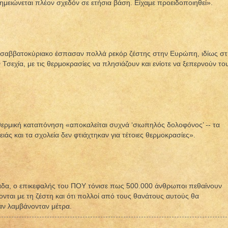
 σημειώνεται πλέον σχεδόν σε ετήσια βάση. Είχαμε προειδοποιηθεί».
 σαββατοκύριακο έσπασαν πολλά ρεκόρ ζέστης στην Ευρώπη, ιδίως στ
 Τσεχία, με τις θερμοκρασίες να πλησιάζουν και ενίοτε να ξεπερνούν το
θερμική καταπόνηση «αποκαλείται συχνά ‘σιωπηλός δολοφόνος’ -- τα
ιάς και τα σχολεία δεν φτιάχτηκαν για τέτοιες θερμοκρασίες».
δα, ο επικεφαλής του ΠΟΥ τόνισε πως 500.000 άνθρωποι πεθαίνουν
νται με τη ζέστη και ότι πολλοί από τους θανάτους αυτούς θα
αν λαμβάνονταν μέτρα.