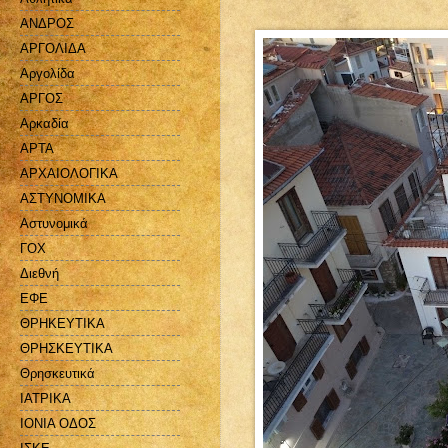
ΑΝΔΡΟΣ
ΑΡΓΟΛΙΔΑ
Αργολίδα
ΑΡΓΟΣ
Αρκαδία
ΑΡΤΑ
ΑΡΧΑΙΟΛΟΓΙΚΑ
ΑΣΤΥΝΟΜΙΚΑ
Αστυνομικά
ΓΟΧ
Διεθνή
ΕΦΕ
ΘΡΗΚΕΥΤΙΚΑ
ΘΡΗΣΚΕΥΤΙΚΑ
Θρησκευτικά
ΙΑΤΡΙΚΑ
ΙΟΝΙΑ ΟΔΟΣ