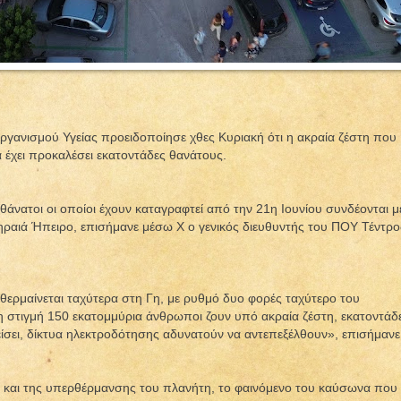
γανισμού Υγείας προειδοποίησε χθες Κυριακή ότι η ακραία ζέστη που
 έχει προκαλέσει εκατοντάδες θανάτους.
άνατοι οι οποίοι έχουν καταγραφτεί από την 21η Ιουνίου συνδέονται μ
ηραιά Ήπειρο, επισήμανε μέσω X ο γενικός διευθυντής του ΠΟΥ Τέντρο
θερμαίνεται ταχύτερα στη Γη, με ρυθμό δυο φορές ταχύτερο του
 στιγμή 150 εκατομμύρια άνθρωποι ζουν υπό ακραία ζέστη, εκατοντάδ
είσει, δίκτυα ηλεκτροδότησης αδυνατούν να αντεπεξέλθουν», επισήμανε
ής και της υπερθέρμανσης του πλανήτη, το φαινόμενο του καύσωνα που