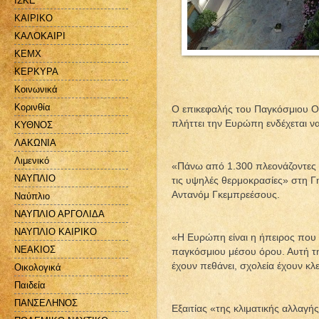
ΙΣΚΕ
ΚΑΙΡΙΚΟ
ΚΑΛΟΚΑΙΡΙ
ΚΕΜΧ
ΚΕΡΚΥΡΑ
Κοινωνικά
Κορινθία
Ο επικεφαλής του Παγκόσμιου Ορ
πλήττει την Ευρώπη ενδέχεται να
ΚΥΘΝΟΣ
ΛΑΚΩΝΙΑ
Λιμενικό
«Πάνω από 1.300 πλεονάζοντες θ
ΝΑΥΠΛΙΟ
τις υψηλές θερμοκρασίες» στη Γ
Αντανόμ Γκεμπρεέσους.
Ναύπλιο
ΝΑΥΠΛΙΟ ΑΡΓΟΛΙΔΑ
ΝΑΥΠΛΙΟ ΚΑΙΡΙΚΟ
«Η Ευρώπη είναι η ήπειρος που 
ΝΕΑΚΙΟΣ
παγκόσμιου μέσου όρου. Αυτή τη
έχουν πεθάνει, σχολεία έχουν κλ
Οικολογικά
Παιδεία
ΠΑΝΣΕΛΗΝΟΣ
Εξαιτίας «της κλιματικής αλλαγ