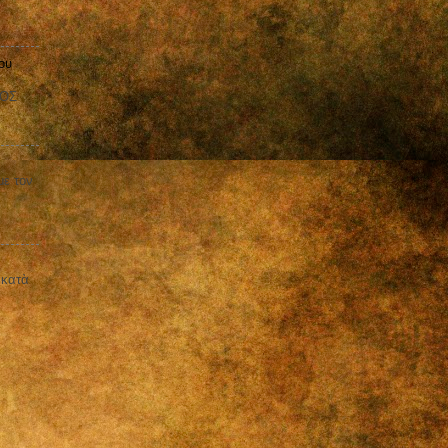
ου
ΒΟΣ
με τον
 κατὰ