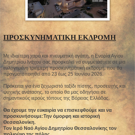
ΠΡΟΣΚΥΝΗΜΑΤΙΚΗ ΕΚΔΡΟΜΗ
Με ιδιαίτερη χαρά και πνευματική αγάπη, η Ενορία Αγίου
Δημητρίου Ινάχου σας προσκαλεί να συμμετάσχετε σε μια
ευλογημένη τριήμερη προσκυνηματική εκδρομή, που θα
πραγματοποιηθεί από 23 έως 25 Ιουνίου 2026.
Πρόκειται για ένα ξεχωριστό ταξίδι πίστης, προσευχής και
ψυχικής ανάτασης, το οποίο θα μας οδηγήσει σε
σημαντικούς ιερούς τόπους της Βόρειας Ελλάδας.
Θα έχουμε την ευκαιρία να επισκεφθούμε και να
προσκυνήσουμε:Την όμορφη και ιστορική
Θεσσαλονίκη.
Τον Ιερό Ναό Αγίου Δημητρίου Θεσσαλονίκης τον
πολιούχο της πόλης.