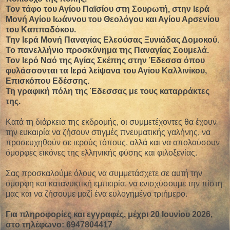
Τον τάφο του Αγίου Παϊσίου στη Σουρωτή, στην Ιερά
Μονή Αγίου Ιωάννου του Θεολόγου και Αγίου Αρσενίου
του Καππαδόκου.
Την Ιερά Μονή Παναγίας Ελεούσας Ξυνιάδας Δομοκού.
Το πανελλήνιο προσκύνημα της Παναγίας Σουμελά.
Τον Ιερό Ναό της Αγίας Σκέπης στην Έδεσσα όπου
φυλάσσονται τα Ιερά λείψανα του Αγίου Καλλινίκου,
Επισκόπου Εδέσσης.
Τη γραφική πόλη της Έδεσσας με τους καταρράκτες
της.
Κατά τη διάρκεια της εκδρομής, οι συμμετέχοντες θα έχουν
την ευκαιρία να ζήσουν στιγμές πνευματικής γαλήνης, να
προσευχηθούν σε ιερούς τόπους, αλλά και να απολαύσουν
όμορφες εικόνες της ελληνικής φύσης και φιλοξενίας.
Σας προσκαλούμε όλους να συμμετάσχετε σε αυτή την
όμορφη και κατανυκτική εμπειρία, να ενισχύσουμε την πίστη
μας και να ζήσουμε μαζί ένα ευλογημένο τριήμερο.
Για πληροφορίες και εγγραφές, μέχρι 20 Ioυνίου 2026,
στο τηλέφωνο: 6947804417