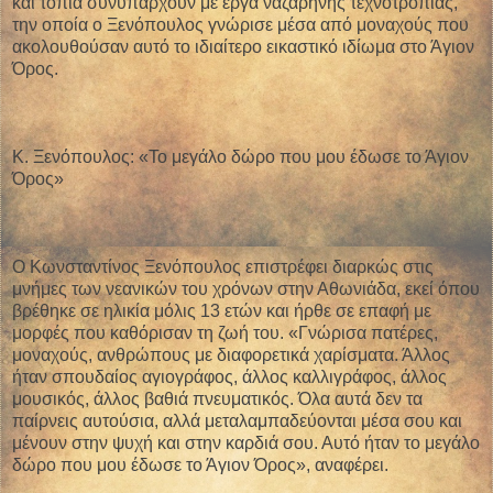
και τοπία συνυπάρχουν με έργα ναζαρηνής τεχνοτροπίας,
την οποία ο Ξενόπουλος γνώρισε μέσα από μοναχούς που
ακολουθούσαν αυτό το ιδιαίτερο εικαστικό ιδίωμα στο Άγιον
Όρος.
Κ. Ξενόπουλος: «Το μεγάλο δώρο που μου έδωσε το Άγιον
Όρος»
Ο Κωνσταντίνος Ξενόπουλος επιστρέφει διαρκώς στις
μνήμες των νεανικών του χρόνων στην Αθωνιάδα, εκεί όπου
βρέθηκε σε ηλικία μόλις 13 ετών και ήρθε σε επαφή με
μορφές που καθόρισαν τη ζωή του. «Γνώρισα πατέρες,
μοναχούς, ανθρώπους με διαφορετικά χαρίσματα. Άλλος
ήταν σπουδαίος αγιογράφος, άλλος καλλιγράφος, άλλος
μουσικός, άλλος βαθιά πνευματικός. Όλα αυτά δεν τα
παίρνεις αυτούσια, αλλά μεταλαμπαδεύονται μέσα σου και
μένουν στην ψυχή και στην καρδιά σου. Αυτό ήταν το μεγάλο
δώρο που μου έδωσε το Άγιον Όρος», αναφέρει.