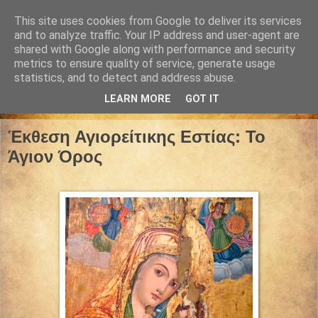
This site uses cookies from Google to deliver its services
and to analyze traffic. Your IP address and user-agent are
shared with Google along with performance and security
metrics to ensure quality of service, generate usage
statistics, and to detect and address abuse.
LEARN MORE
GOT IT
14 Ιουνίου 2026
Έκθεση Αγιορείτικης Εστίας: Το
Άγιον Όρος