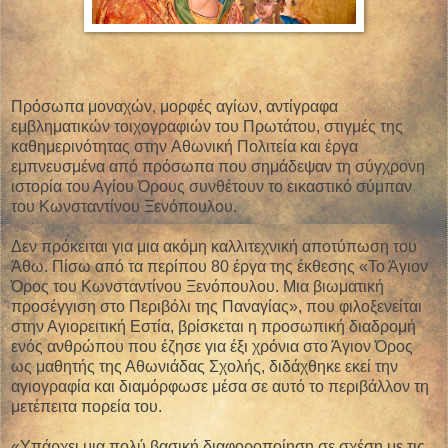
Πρόσωπα μοναχών, μορφές αγίων, αντίγραφα
εμβληματικών τοιχογραφιών του Πρωτάτου, στιγμές της
καθημερινότητας στην Aθωνική Πολιτεία και έργα
εμπνευσμένα από πρόσωπα που σημάδεψαν τη σύγχρονη
ιστορία του Αγίου Όρους συνθέτουν το εικαστικό σύμπαν
του Κωνσταντίνου Ξενόπουλου.
Δεν πρόκειται για μια ακόμη καλλιτεχνική αποτύπωση του
Άθω. Πίσω από τα περίπου 80 έργα της έκθεσης «Το Άγιον
Όρος του Κωνσταντίνου Ξενόπουλου. Μια βιωματική
προσέγγιση στο Περιβόλι της Παναγίας», που φιλοξενείται
στην Αγιορειτική Εστία, βρίσκεται η προσωπική διαδρομή
ενός ανθρώπου που έζησε για έξι χρόνια στο Άγιον Όρος
ως μαθητής της Αθωνιάδας Σχολής, διδάχθηκε εκεί την
αγιογραφία και διαμόρφωσε μέσα σε αυτό το περιβάλλον τη
μετέπειτα πορεία του.
«Υπάρχει μια πολύ βασική διαφοροποίηση σε σχέση με τις