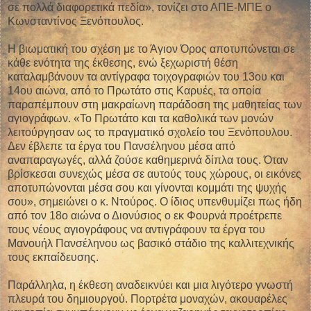
σε πολλά διαφορετικά πεδία», τονίζει στο ΑΠΕ-ΜΠΕ ο
Κωνσταντίνος Ξενόπουλος.
Η βιωματική του σχέση με το Άγιον Όρος αποτυπώνεται σε
κάθε ενότητα της έκθεσης, ενώ ξεχωριστή θέση
καταλαμβάνουν τα αντίγραφα τοιχογραφιών του 13ου και
14ου αιώνα, από το Πρωτάτο στις Καρυές, τα οποία
παραπέμπουν στη μακραίωνη παράδοση της μαθητείας των
αγιογράφων. «Το Πρωτάτο και τα καθολικά των μονών
λειτούργησαν ως το πραγματικό σχολείο του Ξενόπουλου.
Δεν έβλεπε τα έργα του Πανσέληνου μέσα από
αναπαραγωγές, αλλά ζούσε καθημερινά δίπλα τους. Όταν
βρίσκεσαι συνεχώς μέσα σε αυτούς τους χώρους, οι εικόνες
αποτυπώνονται μέσα σου και γίνονται κομμάτι της ψυχής
σου», σημειώνει ο κ. Ντούρος. Ο ίδιος υπενθυμίζει πως ήδη
από τον 18ο αιώνα ο Διονύσιος ο εκ Φουρνά προέτρεπε
τους νέους αγιογράφους να αντιγράφουν τα έργα του
Μανουήλ Πανσέληνου ως βασικό στάδιο της καλλιτεχνικής
τους εκπαίδευσης.
Παράλληλα, η έκθεση αναδεικνύει και μια λιγότερο γνωστή
πλευρά του δημιουργού. Πορτρέτα μοναχών, ακουαρέλες