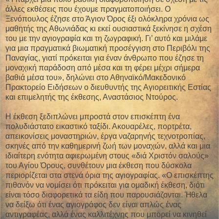
άλλες εκθέσεις που έχουμε πραγματοποιήσει. Ο
Ξενόπουλος έζησε στο Άγιον Όρος έξι ολόκληρα χρόνια ως
μαθητής της Αθωνιάδας κι εκεί ουσιαστικά ξεκίνησε η σχέση
του με την αγιογραφία και τη ζωγραφική. Γι’ αυτό και μιλάμε
για μια πραγματικά βιωματική προσέγγιση στο Περιβόλι της
Παναγίας, γιατί πρόκειται για έναν άνθρωπο που έζησε τη
μοναχική παράδοση από μέσα και τη φέρει μέχρι σήμερα
βαθιά μέσα του», δηλώνει στο Αθηναϊκό/Μακεδονικό
Πρακτορείο Ειδήσεων ο διευθυντής της Αγιορειτικής Εστίας
και επιμελητής της έκθεσης, Αναστάσιος Ντούρος.
Η έκθεση ξεδιπλώνει μπροστά στον επισκέπτη ένα
πολυδιάστατο εικαστικό ταξίδι. Ακουαρέλες, πορτρέτα,
απεικονίσεις μοναστηριών, έργα ναζαρηνής τεχνοτροπίας,
σκηνές από την καθημερινή ζωή των μοναχών, αλλά και μια
ιδιαίτερη ενότητα αφιερωμένη στους «διά Χριστόν σαλούς»
του Αγίου Όρους, συνθέτουν μια έκθεση που δύσκολα
περιορίζεται στα στενά όρια της αγιογραφίας. «Ο επισκέπτης
πιθανόν να νομίσει ότι πρόκειται για ομαδική έκθεση, διότι
είναι τόσο διαφορετικά τα είδη που παρουσιάζονται. Ήθελα
να δείξω ότι ένας αγιογράφος δεν είναι απλώς ένας
αντιγραφέας, αλλά ένας καλλιτέχνης που μπορεί να κινηθεί