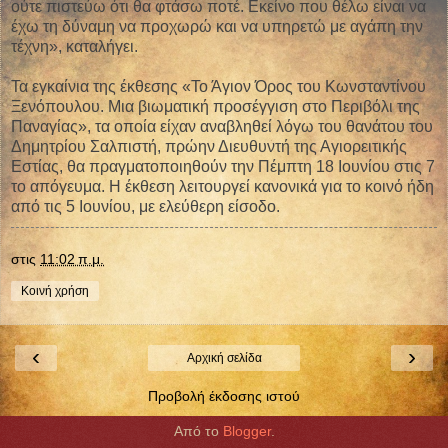
ούτε πιστεύω ότι θα φτάσω ποτέ. Εκείνο που θέλω είναι να
έχω τη δύναμη να προχωρώ και να υπηρετώ με αγάπη την
τέχνη», καταλήγει.
Τα εγκαίνια της έκθεσης «Το Άγιον Όρος του Κωνσταντίνου
Ξενόπουλου. Μια βιωματική προσέγγιση στο Περιβόλι της
Παναγίας», τα οποία είχαν αναβληθεί λόγω του θανάτου του
Δημητρίου Σαλπιστή, πρώην Διευθυντή της Αγιορειτικής
Εστίας, θα πραγματοποιηθούν την Πέμπτη 18 Ιουνίου στις 7
το απόγευμα. Η έκθεση λειτουργεί κανονικά για το κοινό ήδη
από τις 5 Ιουνίου, με ελεύθερη είσοδο.
στις
11:02 π.μ.
Κοινή χρήση
‹
›
Αρχική σελίδα
Προβολή έκδοσης ιστού
Από το
Blogger
.