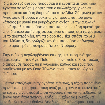
Ιδιαίτερο ενδιαφέρον παρουσιάζει η ενότητα με τους «διά
Χριστόν σαλούς», μορφές που ο καλλιτέχνης γνώρισε
προσωπικά κατά τη διαμονή του στον Άθω. Σύμφωνα με τον
Αναστάσιο Ντούρο, πρόκειται για πρόσωπα που μόνο
κάποιος με βαθιά και μακρόχρονη σχέση με την αθωνική
κοινότητα θα μπορούσε να αποτυπώσει με τόση αμεσότητα.
«Το ιδιαίτερο αυτής της σειράς είναι ότι τους έχει ζωγραφίσει
με το αριστερό χέρι, την περίοδο που είχε σπάσει το δεξί
του. Μάλιστα, δεν γνώριζε καν ότι μπορούσε να ζωγραφίσει
με το αριστερό», υπογραμμίζει ο κ. Ντούρος.
Στην έκθεση περιλαμβάνεται επίσης μια μικρή ενότητα
αφιερωμένη στον Άγιο Παΐσιο, με τον οποίο ο Ξενόπουλος
διατηρούσε προσωπική γνωριμία, καθώς και έργα που
συνδέονται με τον Όσιο Τύχωνα, πνευματικό του Αγίου
Παϊσίου.
Για τον καταξιωμένο αγιογράφο, πάντως, η τέχνη παραμένει
πρωτίστως μια προσωπική αναζήτηση. «Δεν τα έκανα αυτά
τα έργα για να αποδείξω ότι γνωρίζω ή για να τα εκθέσω. Τα
έκανα γιατί ήταν ανάγκη ψυχής. Συνεχίζω να μελετώ, να
αναζητώ και να μαθαίνω. Δεν θεωρώ ότι έχω φτάσει κάπου