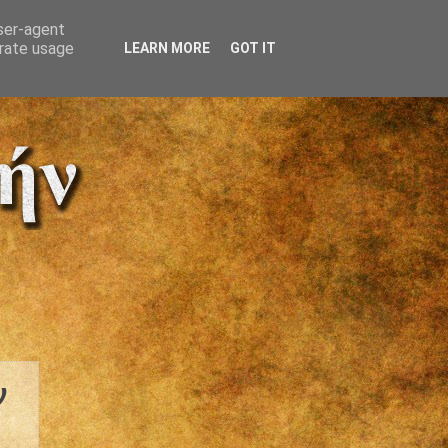
user-agent
erate usage
LEARN MORE
GOT IT
ν