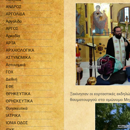
ΑΝΔΡΟΣ
ΑΡΓΟΛΙΔΑ
Αργολίδα
ΑΡΓΟΣ
Αρκαδία
ΑΡΤΑ
ΑΡΧΑΙΟΛΟΓΙΚΑ
ΑΣΤΥΝΟΜΙΚΑ
Αστυνομικά
ΓΟΧ
Διεθνή
ΕΦΕ
ΘΡΗΚΕΥΤΙΚΑ
Ξεκίνησαν οι εορταστικές εκδηλ
θαυματουργού στο ομώνυμο Μητρ
ΘΡΗΣΚΕΥΤΙΚΑ
Θρησκευτικά
ΙΑΤΡΙΚΑ
ΙΟΝΙΑ ΟΔΟΣ