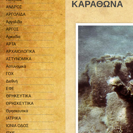
ΚΑΡΑΘΩΝΑ
ΑΝΔΡΟΣ
ΑΡΓΟΛΙΔΑ
Αργολίδα
ΑΡΓΟΣ
Αρκαδία
ΑΡΤΑ
ΑΡΧΑΙΟΛΟΓΙΚΑ
ΑΣΤΥΝΟΜΙΚΑ
Αστυνομικά
ΓΟΧ
Διεθνή
ΕΦΕ
ΘΡΗΚΕΥΤΙΚΑ
ΘΡΗΣΚΕΥΤΙΚΑ
Θρησκευτικά
ΙΑΤΡΙΚΑ
ΙΟΝΙΑ ΟΔΟΣ