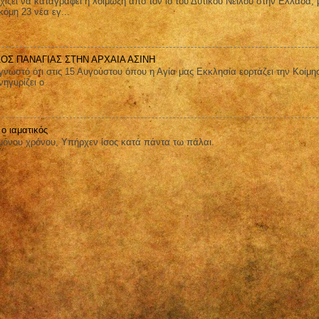
ει να καταγράφει η λοίμωξη από τον ιό του Δυτικού Νείλου στην Ελλάδα, 
όμη 23 νέα εγ...
ΑΟΣ ΠΑΝΑΓΙΑΣ ΣΤΗΝ ΑΡΧΑΙΑ ΑΣΙΝΗ
στό ότι στις 15 Αυγούστου όπου η Αγία μας Εκκλησία εορτάζει την Κοίμη
ηγυρίζει ο
 ο ιαματικός
όνου χρόνου, Yπήρχεν ίσος κατά πάντα τω πάλαι.