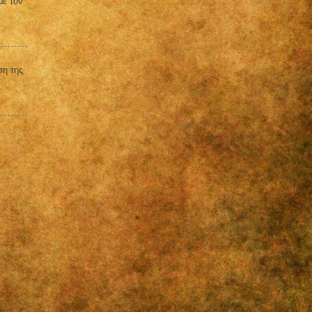
με τον
ση της