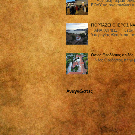
Αυξητική πορεία συνεχίζ
ΕΟΔΥ να ανακοινώνει ακ
ΓΙΟΡΤΑΖΕΙ Ο ΙΕΡΟΣ Ν
ΑΝΑΚΟΙΝΩΣΗ Γίνεται γνω
Υπεραγίας Θεοτόκου παν
Όσιος Θεοδόσιος ο νέος,
Nέος Θεοδόσιος πλην μ
Αναγνώστες