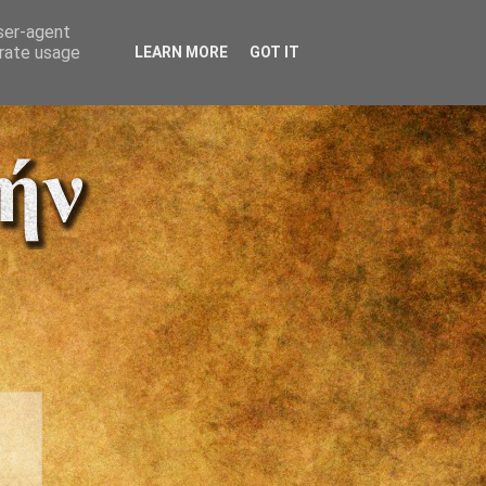
user-agent
erate usage
LEARN MORE
GOT IT