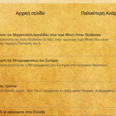
Αρχική σελίδα
Παλαιότερη Ανά
 από τον Μητροπολίτη Αργολίδας στην Ιερά Μονή Οσίου Θεοδοσίου
ροστάτη της Άγιο Θεοδόσιο το Νέο, στην ομώνυμη Ιερά Μονή που είναι
ην περιοχή Παναρίτη του Δ...
ορτή της Μεταμορφώσεως του Σωτήρος
ητα εορτάζεται η Μεταμόρφωση του Σωτήρος στα Λευκάκια Ναυπλίου.
ος Χριστού
οξάσθη μέρος, Ἰδὸν Θεοῦ λάμψασαν ἐν δόξῃ φύσιν Μορφὴν ἀνδρουμένην
 65 τα κρούσματα στην Ελλάδα