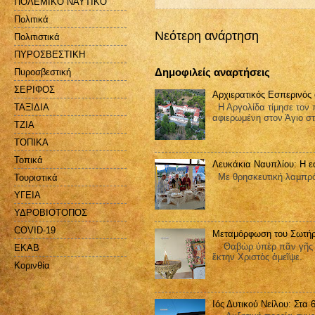
ΠΟΛΕΜΙΚΟ ΝΑΥΤΙΚΟ
Πολιτικά
Νεότερη ανάρτηση
Πολιτιστικά
ΠΥΡΟΣΒΕΣΤΙΚΗ
Δημοφιλείς αναρτήσεις
Πυροσβεστική
ΣΕΡΙΦΟΣ
Αρχιερατικός Εσπερινός
ΤΑΞΙΔΙΑ
Η Αργολίδα τίμησε τον π
αφιερωμένη στον Άγιο στ
ΤΖΙΑ
ΤΟΠΙΚΑ
Τοπικά
Λευκάκια Ναυπλίου: Η ε
Με θρησκευτική λαμπρότ
Τουριστικά
ΥΓΕΙΑ
ΥΔΡΟΒΙΟΤΟΠΟΣ
COVID-19
Μεταμόρφωση του Σωτήρ
Θαβὼρ ὑπὲρ πᾶν γῆς ἐδ
EKAB
ἕκτην Χριστὸς ἀμεῖψε.
Kορινθία
Ιός Δυτικού Νείλου: Στα