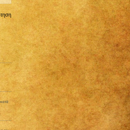
ρτηση
 κατὰ