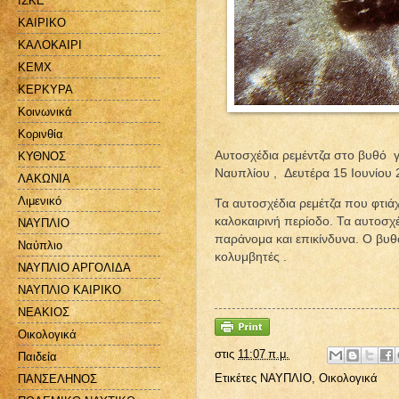
ΙΣΚΕ
ΚΑΙΡΙΚΟ
ΚΑΛΟΚΑΙΡΙ
ΚΕΜΧ
ΚΕΡΚΥΡΑ
Κοινωνικά
Κορινθία
Αυτοσχέδια ρεμέvτζα στο βυθό 
ΚΥΘΝΟΣ
Ναυπλίου , Δευτέρα 15 Ιουνίου 
ΛΑΚΩΝΙΑ
Λιμενικό
Τα αυτοσχέδια ρεμέτζα που φτιά
καλοκαιρινή περίοδο. Τα αυτοσχέ
ΝΑΥΠΛΙΟ
παράνομα και επικίνδυνα. Ο βυθ
Ναύπλιο
κολυμβητές .
ΝΑΥΠΛΙΟ ΑΡΓΟΛΙΔΑ
ΝΑΥΠΛΙΟ ΚΑΙΡΙΚΟ
ΝΕΑΚΙΟΣ
Οικολογικά
στις
11:07 π.μ.
Παιδεία
Ετικέτες
ΝΑΥΠΛΙΟ
,
Οικολογικά
ΠΑΝΣΕΛΗΝΟΣ