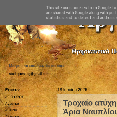
This site uses cookies from Google to d
are shared with Google along with perf
statistics, and to detect and address 
Μπορείτε να επικοινωνείτε στο email
studiopressbg@gmail.com
Ετικέτες
18 Ιουνίου 2026
ΑΓΙΟ ΟΡΟΣ
Τροχαίο ατύχη
Αγροτικά
Άρια Ναυπλίο
ΑΘΗΝΑ
Αθλητικά