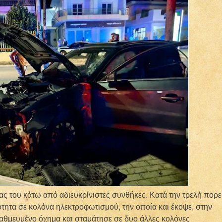
ας του κάτω από αδιευκρίνιστες συνθήκες. Κατά την τρελή πορε
ητα σε κολόνα ηλεκτροφωτισμού, την οποία και έκοψε, στην
αθμευμένο όχημα και σταμάτησε σε δυο άλλες κολόνες