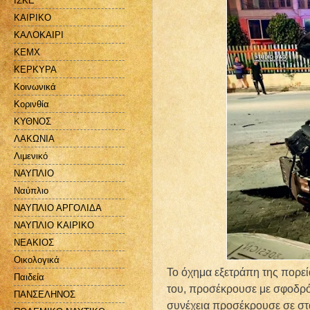
ΙΣΚΕ
ΚΑΙΡΙΚΟ
ΚΑΛΟΚΑΙΡΙ
ΚΕΜΧ
ΚΕΡΚΥΡΑ
Κοινωνικά
Κορινθία
ΚΥΘΝΟΣ
ΛΑΚΩΝΙΑ
Λιμενικό
ΝΑΥΠΛΙΟ
Ναύπλιο
ΝΑΥΠΛΙΟ ΑΡΓΟΛΙΔΑ
ΝΑΥΠΛΙΟ ΚΑΙΡΙΚΟ
ΝΕΑΚΙΟΣ
Οικολογικά
Το όχημα εξετράπη της πορεί
Παιδεία
του, προσέκρουσε με σφοδρότ
ΠΑΝΣΕΛΗΝΟΣ
συνέχεια προσέκρουσε σε στ