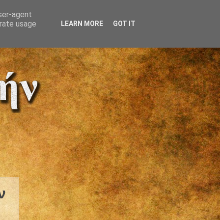
user-agent
erate usage
LEARN MORE
GOT IT
ν