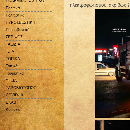
ΠΟΛΕΜΙΚΟ ΝΑΥΤΙΚΟ
ηλεκτροφωτισμού,
ακριβώς έ
Πολιτικά
Πολιτιστικά
ΠΥΡΟΣΒΕΣΤΙΚΗ
Πυροσβεστική
ΣΕΡΙΦΟΣ
ΤΑΞΙΔΙΑ
ΤΖΙΑ
ΤΟΠΙΚΑ
Τοπικά
Τουριστικά
ΥΓΕΙΑ
ΥΔΡΟΒΙΟΤΟΠΟΣ
COVID-19
EKAB
Kορινθία