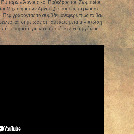
- Εμπόρων Άργους και Πρόεδρος του Σωματείου
και Μηχανημάτων Άργους), ο οποίος περνούσε
ο. Περιγράφοντας το συμβάν, ανέφερε πως το βαν
τρέιλερ και σημείωσε ότι, αμέσως μετά την πτώση
από το σημείο, για να επιστρέψει λίγο αργότερα