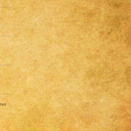
ε
τικά