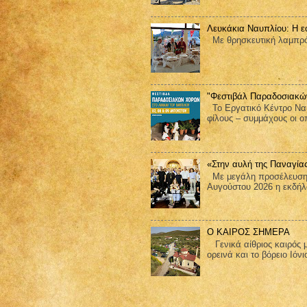
Λευκάκια Ναυπλίου: Η ε
Με θρησκευτική λαμπρότ
"Φεστιβάλ Παραδοσιακώ
Το Εργατικό Κέντρο Ναυ
φίλους – συμμάχους οι ο
«Στην αυλή της Παναγία
Με μεγάλη προσέλευση 
Αυγούστου 2026 η εκδήλω
Ο ΚΑΙΡΟΣ ΣΗΜΕΡΑ
Γενικά αίθριος καιρός μ
ορεινά και το βόρειο Ιόνι