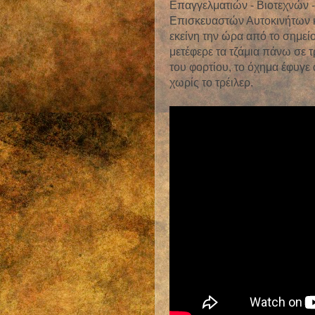
Επαγγελματιών - Βιοτεχνών 
Επισκευαστών Αυτοκινήτων 
εκείνη την ώρα από το σημεί
μετέφερε τα τζάμια πάνω σε 
του φορτίου, το όχημα έφυγε 
χωρίς το τρέιλερ.