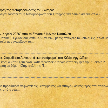
ορτή της Μεταμορφώσεως του Σωτήρος
ητα εορτάζεται η Μεταμόρφωση του Σωτήρος στα Λευκάκια Ναυπλίου.
ν Χορών 2026" από το Εργατικό Κέντρο Ναυπλίου
πλίας – Ερμιονίδας έστω ΚΑΙ ΜΟΝΟ, με τις πενιχρές του δυνάμεις, αλλά μ
ποίοι αναγνωρίζουν το...
ς»: Χορωδιακό Αυγουστιάτικο αντάμωμα" στο Κιβέρι Αργολίδας
κόσμου που ξεπέρασε κάθε προσδοκία πραγματοποιήθηκε την Κυριακή 2
ση με θέμα: «Στην αυλή της Π...
ε πρόσκαιρες νεφώσεις τις μεσημβρινές και απογευματινές ώρες στα ηπειρω
ο, οπότε στα...