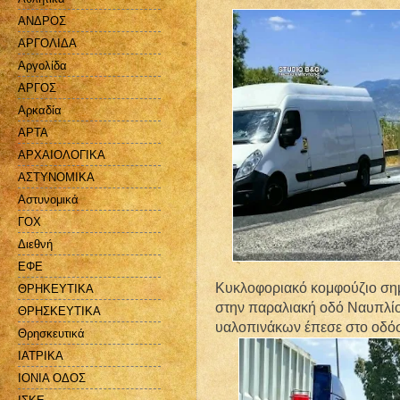
ΑΝΔΡΟΣ
ΑΡΓΟΛΙΔΑ
Αργολίδα
ΑΡΓΟΣ
Αρκαδία
ΑΡΤΑ
ΑΡΧΑΙΟΛΟΓΙΚΑ
ΑΣΤΥΝΟΜΙΚΑ
Αστυνομικά
ΓΟΧ
Διεθνή
ΕΦΕ
Κυκλοφοριακό κομφούζιο σημ
ΘΡΗΚΕΥΤΙΚΑ
στην παραλιακή οδό Ναυπλίο
ΘΡΗΣΚΕΥΤΙΚΑ
υαλοπινάκων έπεσε στο οδό
Θρησκευτικά
ΙΑΤΡΙΚΑ
ΙΟΝΙΑ ΟΔΟΣ