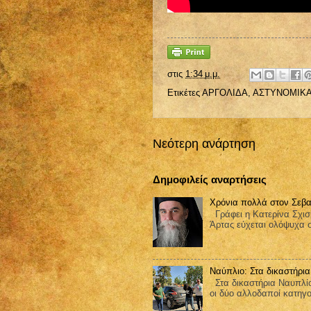
στις
1:34 μ.μ.
Ετικέτες
ΑΡΓΟΛΙΔΑ
,
ΑΣΤΥΝΟΜΙΚ
Νεότερη ανάρτηση
Δημοφιλείς αναρτήσεις
Χρόνια πολλά στον Σεβα
Γράφει η Κατερίνα Σχισ
Άρτας εύχεται ολόψυχα 
Ναύπλιο: Στα δικαστήρια
Στα δικαστήρια Ναυπλίο
οι δύο αλλοδαποί κατηγορ