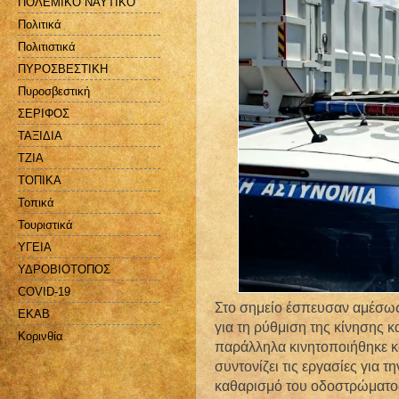
ΠΟΛΕΜΙΚΟ ΝΑΥΤΙΚΟ
Πολιτικά
Πολιτιστικά
ΠΥΡΟΣΒΕΣΤΙΚΗ
Πυροσβεστική
ΣΕΡΙΦΟΣ
ΤΑΞΙΔΙΑ
ΤΖΙΑ
ΤΟΠΙΚΑ
Τοπικά
Τουριστικά
ΥΓΕΙΑ
ΥΔΡΟΒΙΟΤΟΠΟΣ
COVID-19
Στο σημείο έσπευσαν αμέσως
EKAB
για τη ρύθμιση της κίνησης 
Kορινθία
παράλληλα κινητοποιήθηκε κα
συντονίζει τις εργασίες για
καθαρισμό του οδοστρώματος