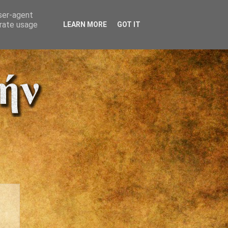
user-agent
erate usage
LEARN MORE
GOT IT
: