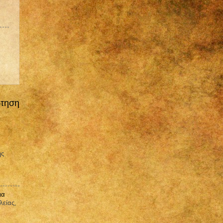
ρτηση
ης
ια
λείας,