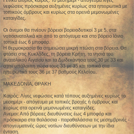
Γενικά αίθριος καιρός. Το μεσημέρι - απόγευμα λίγες
νεφώσεις πρόσκαιρα αυξημένες κυρίως στα ηπειρωτικά με
τοπικούς όμβρους και κυρίως στα ορεινά μεμονωμένες
καταιγίδες.
Οι άνεμοι θα πνέουν βόρειοι βορειοδυτικοί 3 με 5, στα
νοτιοανατολικά και από το απόγευμα και στο βόρειο Ιόνιο
τοπικά έως 6 μποφόρ.
Η θερμοκρασία θα σημειώσει μικρή πτώση στα βόρεια. Θα
φτάσει στις Κυκλάδες, τη βόρεια Κρήτη, τα νησιά του
ανατολικού Αιγαίου και τα Δωδεκάνησα τους 30 με 33 και
στην υπόλοιπη χώρα τους 33 με 35 και τοπικά στα
ηπειρωτικά τους 36 με 37 βαθμούς Κελσίου.
ΜΑΚΕΔΟΝΙΑ, ΘΡΑΚΗ
Καιρός: Λίγες νεφώσεις κατά τόπους αυξημένες κυρίως το
μεσημέρι - απόγευμα με τοπικές βροχές ή όμβρους και
κυρίως στα ορεινά μεμονωμένες καταιγίδες.
Ανεμοι: Από βόρειες διευθύνσεις έως 4 μποφόρ και
πρόσκαιρα στα θαλάσσια - παραθαλάσσια τις μεσημβρινές -
απογευματινές ώρες νοτίων διευθύνσεων με την ίδια
ένταση.