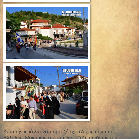
Κατά την ιερά λιτανεία προεξήρχε ο Αρχιεπίσκοπος
Ελλάδος, Μακάριος (παράταξης ΓΟΧ) παρόντος του