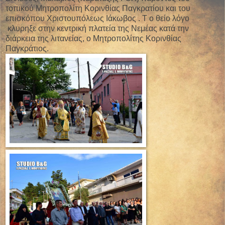
τοπικού Μητροπολίτη Κορινθίας Παγκρατίου και του
επισκόπου Χριστουπόλεως Ιάκωβος . Τ ο θείο λόγο
κλυρηξε στην κεντρική πλατεία της Νεμέας κατά την
διάρκεια της λιτανείας, ο Μητροπολίτης Κορινθίας
Παγκράτιος.