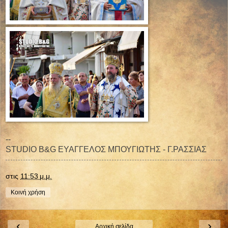
--
STUDIO B&G ΕΥΑΓΓΕΛΟΣ ΜΠΟΥΓΙΩΤΗΣ - Γ.ΡΑΣΣΙΑΣ
στις
11:53 μ.μ.
Κοινή χρήση
‹
›
Αρχική σελίδα