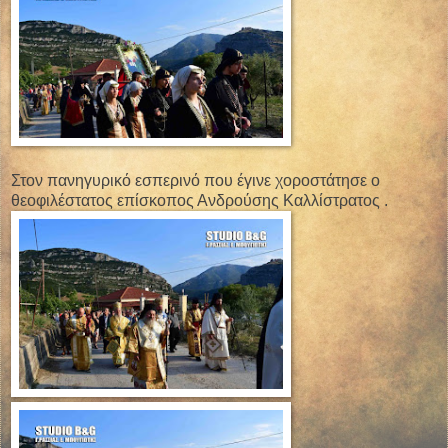
Στον πανηγυρικό εσπερινό που έγινε χοροστάτησε ο
θεοφιλέστατος επίσκοπος Ανδρούσης Καλλίστρατος .