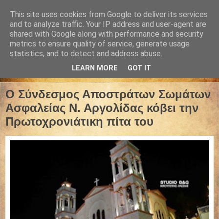
This site uses cookies from Google to deliver its services
and to analyze traffic. Your IP address and user-agent are
shared with Google along with performance and security
metrics to ensure quality of service, generate usage
statistics, and to detect and address abuse.
LEARN MORE
GOT IT
16 Ιανουαρίου 2020
Ο Σύνδεσμος Αποστράτων Σωμάτων
Ασφαλείας Ν. Αργολίδας κόβει την
Πρωτοχρονιάτικη πίτα του