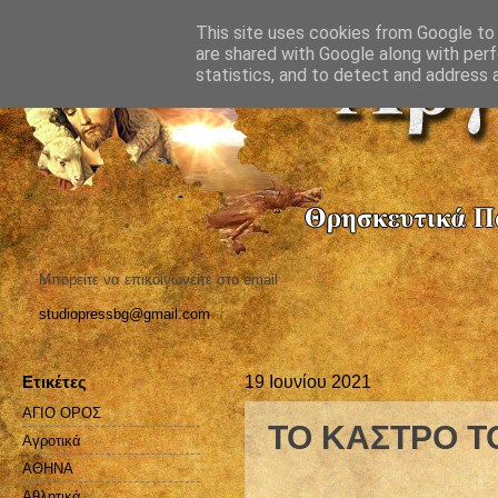
This site uses cookies from Google to d
are shared with Google along with perf
statistics, and to detect and address 
Μπορείτε να επικοινωνείτε στο email
studiopressbg@gmail.com
Ετικέτες
19 Ιουνίου 2021
ΑΓΙΟ ΟΡΟΣ
ΤΟ ΚΑΣΤΡΟ Τ
Αγροτικά
ΑΘΗΝΑ
Αθλητικά