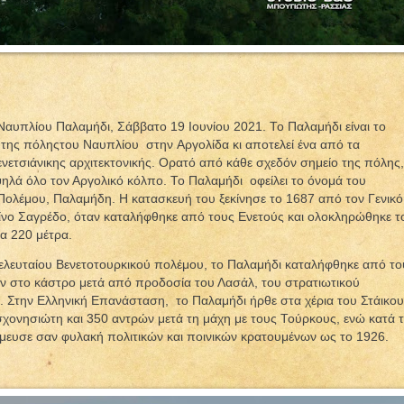
Ναυπλίου Παλαμήδι, Σάββατο 19 Ιουνίου 2021. Το Παλαμήδι είναι το
 της πόληςτου Ναυπλίου στην Αργολίδα κι αποτελεί ένα από τα
νετσιάνικης αρχιτεκτονικής. Ορατό από κάθε σχεδόν σημείο της πόλης,
ψηλά όλο τον Αργολικό κόλπο. Το Παλαμήδι οφείλει το όνομά του
ολέμου, Παλαμήδη. Η κατασκευή του ξεκίνησε το 1687 από τον Γενικό
νο Σαγρέδο, όταν καταλήφθηκε από τους Ενετούς και ολοκληρώθηκε τ
τα 220 μέτρα.
 τελευταίου Βενετοτουρκικού πολέμου, το Παλαμήδι καταλήφθηκε από το
ν στο κάστρο μετά από προδοσία του Λασάλ, του στρατιωτικού
εί. Στην Ελληνική Επανάσταση, το Παλαμήδι ήρθε στα χέρια του Στάικου
χονησιώτη και 350 αντρών μετά τη μάχη με τους Τούρκους, ενώ κατά 
ησίμευσε σαν φυλακή πολιτικών και ποινικών κρατουμένων ως το 1926.