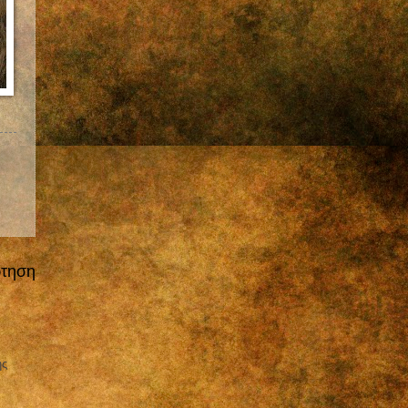
ρτηση
ης