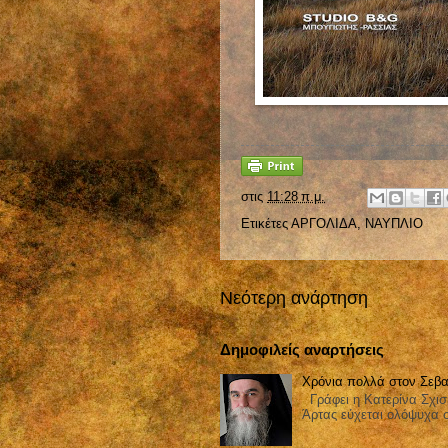
στις
11:28 π.μ.
Ετικέτες
ΑΡΓΟΛΙΔΑ
,
ΝΑΥΠΛΙΟ
Νεότερη ανάρτηση
Δημοφιλείς αναρτήσεις
Χρόνια πολλά στον Σεβα
Γράφει η Κατερίνα Σχισ
Άρτας εύχεται ολόψυχα 