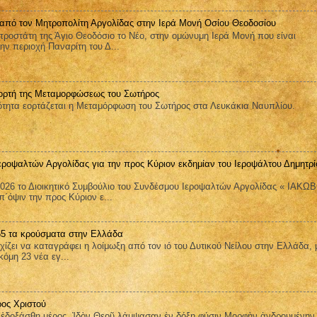
 από τον Μητροπολίτη Αργολίδας στην Ιερά Μονή Οσίου Θεοδοσίου
ροστάτη της Άγιο Θεοδόσιο το Νέο, στην ομώνυμη Ιερά Μονή που είναι
ην περιοχή Παναρίτη του Δ...
ορτή της Μεταμορφώσεως του Σωτήρος
ητα εορτάζεται η Μεταμόρφωση του Σωτήρος στα Λευκάκια Ναυπλίου.
εροψαλτών Αργολίδας για την προς Κύριον εκδημίαν του Ιεροψάλτου Δημητρί
026 το Διοικητικό Συμβούλιο του Συνδέσμου Ιεροψαλτών Αργολίδας « ΙΑΚΩ
όψιν την προς Κύριον ε...
 65 τα κρούσματα στην Ελλάδα
ει να καταγράφει η λοίμωξη από τον ιό του Δυτικού Νείλου στην Ελλάδα, 
όμη 23 νέα εγ...
ος Χριστού
οξάσθη μέρος, Ἰδὸν Θεοῦ λάμψασαν ἐν δόξῃ φύσιν Μορφὴν ἀνδρουμένην