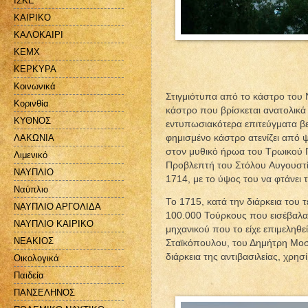
ΙΣΚΕ
ΚΑΙΡΙΚΟ
ΚΑΛΟΚΑΙΡΙ
ΚΕΜΧ
ΚΕΡΚΥΡΑ
Κοινωνικά
Στιγμιότυπα από το κάστρο του 
Κορινθία
κάστρο που βρίσκεται ανατολικά
ΚΥΘΝΟΣ
εντυπωσιακότερα επιτεύγματα βε
ΛΑΚΩΝΙΑ
φημισμένο κάστρο ατενίζει από 
στον μυθικό ήρωα του Τρωικού Π
Λιμενικό
Προβλεπτή του Στόλου Aυγουστί
ΝΑΥΠΛΙΟ
1714, με το ύψος του να φτάνει 
Ναύπλιο
Το 1715, κατά την διάρκεια του
ΝΑΥΠΛΙΟ ΑΡΓΟΛΙΔΑ
100.000 Τούρκους που εισέβαλα
ΝΑΥΠΛΙΟ ΚΑΙΡΙΚΟ
μηχανικού που το είχε επιμεληθ
ΝΕΑΚΙΟΣ
Σταϊκόπουλου, του Δημήτρη Μοσ
διάρκεια της αντιβασιλείας, χρ
Οικολογικά
Παιδεία
ΠΑΝΣΕΛΗΝΟΣ