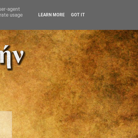
user-agent
erate usage
LEARN MORE
GOT IT