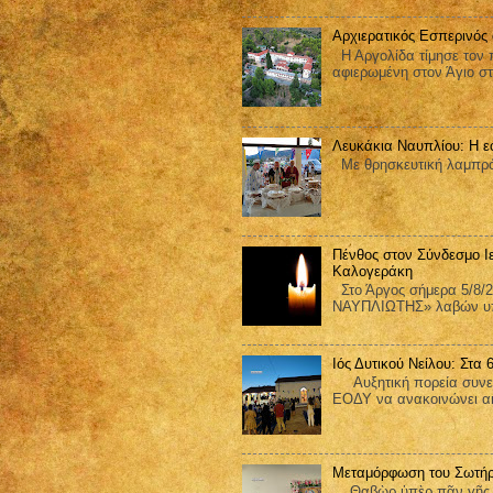
Αρχιερατικός Εσπερινός
Η Αργολίδα τίμησε τον π
αφιερωμένη στον Άγιο στ
Λευκάκια Ναυπλίου: Η ε
Με θρησκευτική λαμπρότ
Πένθος στον Σύνδεσμο Ι
Καλογεράκη
Στο Άργος σήμερα 5/8/2
ΝΑΥΠΛΙΩΤΗΣ» λαβών υπ΄
Ιός Δυτικού Νείλου: Στα
Αυξητική πορεία συνεχίζ
ΕΟΔΥ να ανακοινώνει ακ
Μεταμόρφωση του Σωτήρ
Θαβὼρ ὑπὲρ πᾶν γῆς ἐδ