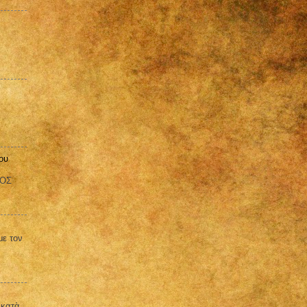
ου
ΒΟΣ
με τον
 κατὰ