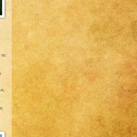
 το
ο
υς
τη