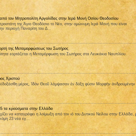
 από τον Μητροπολίτη Αργολίδας στην Ιερά Μονή Οσίου Θεοδοσίου
ροστάτη της Άγιο Θεοδόσιο το Νέο, στην ομώνυμη Ιερά Μονή που είναι
ην περιοχή Παναρίτη του Δ...
ορτή της Μεταμορφώσεως του Σωτήρος
ητα εορτάζεται η Μεταμόρφωση του Σωτήρος στα Λευκάκια Ναυπλίου.
ος Χριστού
οξάσθη μέρος, Ἰδὸν Θεοῦ λάμψασαν ἐν δόξῃ φύσιν Μορφὴν ἀνδρουμένην
 65 τα κρούσματα στην Ελλάδα
ει να καταγράφει η λοίμωξη από τον ιό του Δυτικού Νείλου στην Ελλάδα, 
όμη 23 νέα εγ...