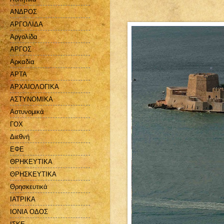
ΑΝΔΡΟΣ
ΑΡΓΟΛΙΔΑ
Αργολίδα
ΑΡΓΟΣ
Αρκαδία
ΑΡΤΑ
ΑΡΧΑΙΟΛΟΓΙΚΑ
ΑΣΤΥΝΟΜΙΚΑ
Αστυνομικά
ΓΟΧ
Διεθνή
ΕΦΕ
ΘΡΗΚΕΥΤΙΚΑ
ΘΡΗΣΚΕΥΤΙΚΑ
Θρησκευτικά
ΙΑΤΡΙΚΑ
ΙΟΝΙΑ ΟΔΟΣ