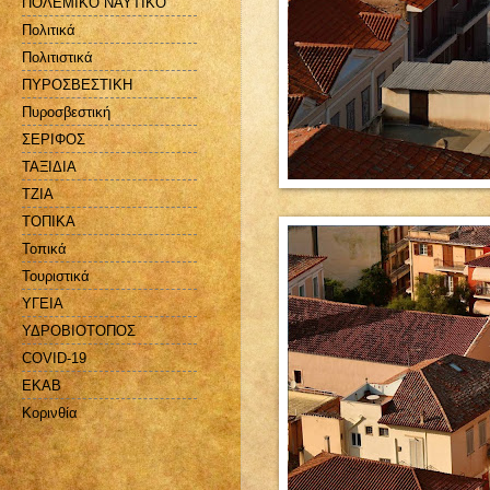
ΠΟΛΕΜΙΚΟ ΝΑΥΤΙΚΟ
Πολιτικά
Πολιτιστικά
ΠΥΡΟΣΒΕΣΤΙΚΗ
Πυροσβεστική
ΣΕΡΙΦΟΣ
ΤΑΞΙΔΙΑ
ΤΖΙΑ
ΤΟΠΙΚΑ
Τοπικά
Τουριστικά
ΥΓΕΙΑ
ΥΔΡΟΒΙΟΤΟΠΟΣ
COVID-19
EKAB
Kορινθία