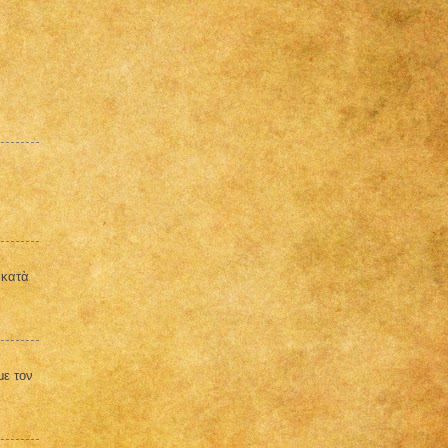
 κατὰ
με τον