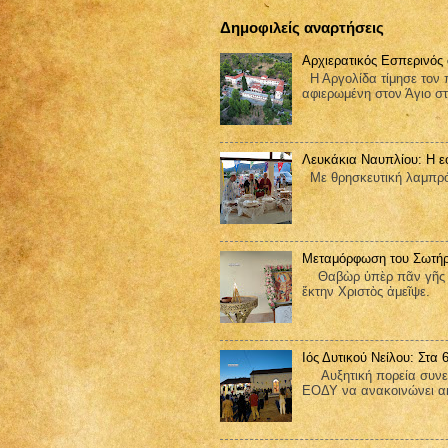
Δημοφιλείς αναρτήσεις
Αρχιερατικός Εσπερινός
Η Αργολίδα τίμησε τον π
αφιερωμένη στον Άγιο στ
Λευκάκια Ναυπλίου: Η ε
Με θρησκευτική λαμπρότ
Μεταμόρφωση του Σωτήρ
Θαβὼρ ὑπὲρ πᾶν γῆς ἐδ
ἕκτην Χριστὸς ἀμεῖψε.
Ιός Δυτικού Νείλου: Στα
Αυξητική πορεία συνεχίζ
ΕΟΔΥ να ανακοινώνει ακ