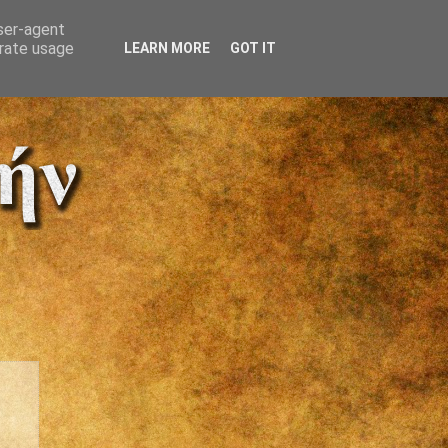
user-agent
erate usage
LEARN MORE
GOT IT