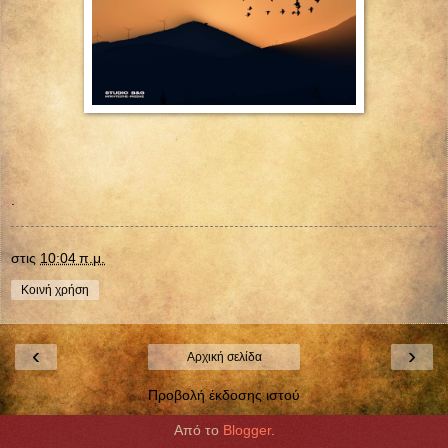
.
στις
10:04 π.μ.
Κοινή χρήση
‹
›
Αρχική σελίδα
Προβολή έκδοσης ιστού
Από το
Blogger
.