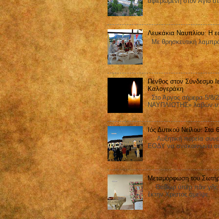
αφιερωμένη στον Άγιο στ
Λευκάκια Ναυπλίου: Η ε
Με θρησκευτική λαμπρότ
Πένθος στον Σύνδεσμο Ι
Καλογεράκη
Στο Άργος σήμερα 5/8/2
ΝΑΥΠΛΙΩΤΗΣ» λαβών υπ΄
Ιός Δυτικού Νείλου: Στα
Αυξητική πορεία συνεχίζ
ΕΟΔΥ να ανακοινώνει ακ
Μεταμόρφωση του Σωτήρ
Θαβὼρ ὑπὲρ πᾶν γῆς ἐδ
ἕκτην Χριστὸς ἀμεῖψε.