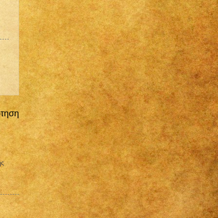
ρτηση
ης