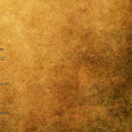
ου
ΒΟΣ
με τον
 κατὰ