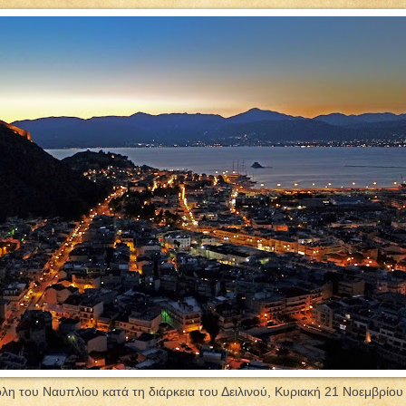
λη του Ναυπλίου κατά τη διάρκεια του Δειλινού, Κυριακή 21 Νοεμβρίου