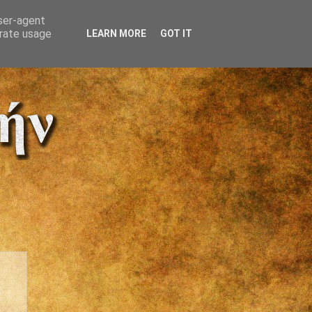
user-agent
erate usage
LEARN MORE
GOT IT