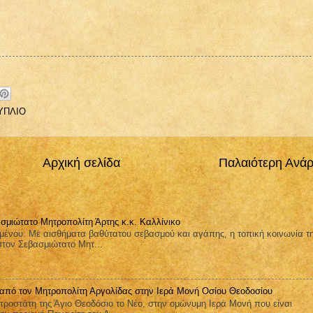
ΥΠΛΙΟ
Αρχική σελίδα
Παλαιότερη Ανά
σμιώτατο Μητροπολίτη Άρτης κ.κ. Καλλίνικο
μένου: Με αισθήματα βαθύτατου σεβασμού και αγάπης, η τοπική κοινωνία τ
στον Σεβασμιώτατο Μητ...
 από τον Μητροπολίτη Αργολίδας στην Ιερά Μονή Οσίου Θεοδοσίου
ροστάτη της Άγιο Θεοδόσιο το Νέο, στην ομώνυμη Ιερά Μονή που είναι