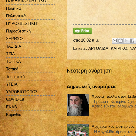
ΠΟΛΕΜΙΚΟ ΝΑΥΤΙΚΟ
Πολιτικά
Πολιτιστικά
ΠΥΡΟΣΒΕΣΤΙΚΗ
Πυροσβεστική
ΣΕΡΙΦΟΣ
στις
10:02 π.μ.
ΤΑΞΙΔΙΑ
Ετικέτες
ΑΡΓΟΛΙΔΑ
,
ΚΑΙΡΙΚΟ
,
ΝΑ
ΤΖΙΑ
ΤΟΠΙΚΑ
Τοπικά
Νεότερη ανάρτηση
Τουριστικά
ΥΓΕΙΑ
Δημοφιλείς αναρτήσεις
ΥΔΡΟΒΙΟΤΟΠΟΣ
Χρόνια πολλά στον Σεβα
COVID-19
Γράφει η Κατερίνα Σχισ
Άρτας εύχεται ολόψυχα 
EKAB
Kορινθία
Αρχιερατικός Εσπερινός
Η Αργολίδα τίμησε τον π