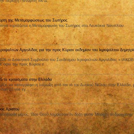
ην περιοχή Παναρίτη του Δ...
ορτή της Μεταμορφώσεως του Σωτήρος
ητα εορτάζεται η Μεταμόρφωση του Σωτήρος στα Λευκάκια Ναυπλίου.
εροψαλτών Αργολίδας για την προς Κύριον εκδημίαν του Ιεροψάλτου Δημητρί
026 το Διοικητικό Συμβούλιο του Συνδέσμου Ιεροψαλτών Αργολίδας « ΙΑΚΩ
όψιν την προς Κύριον ε...
 65 τα κρούσματα στην Ελλάδα
ει να καταγράφει η λοίμωξη από τον ιό του Δυτικού Νείλου στην Ελλάδα, 
όμη 23 νέα εγ...
ος Χριστού
οξάσθη μέρος, Ἰδὸν Θεοῦ λάμψασαν ἐν δόξῃ φύσιν Μορφὴν ἀνδρουμένην