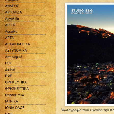
ΑΝΔΡΟΣ
ΑΡΓΟΛΙΔΑ
Αργολίδα
ΑΡΓΟΣ
Αρκαδία
ΑΡΤΑ
ΑΡΧΑΙΟΛΟΓΙΚΑ
ΑΣΤΥΝΟΜΙΚΑ
Αστυνομικά
ΓΟΧ
Διεθνή
ΕΦΕ
ΘΡΗΚΕΥΤΙΚΑ
ΘΡΗΣΚΕΥΤΙΚΑ
Θρησκευτικά
ΙΑΤΡΙΚΑ
ΙΟΝΙΑ ΟΔΟΣ
Φωτογραφία που εικονίζει την πό