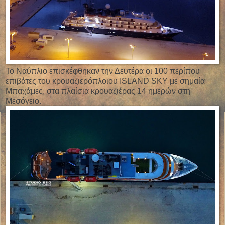
Το Ναύπλιο επισκέφθηκαν την Δευτέρα οι 100 περίπου
επιβάτες του κρουαζιερόπλοιου ISLAND SKY με σημαία
Μπαχάμες, στα πλαίσια κρουαζιέρας 14 ημερών στη
Μεσόγειο.