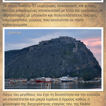
Το πλοίο διαθέτει 57 ευρύχωρες λειτουργικές και φιλικές
σουίτες επενδυμένες αποκλειστικά με ξύλο και ορείχαλκο, οι
περισσότερες με μπαλκόνι και πολυτελέστατους άνετους
κοινόχρηστους χώρους που εκτείνονται σε πέντε
καταστρώματα .
Λόγω του μεγέθους του έχει τη δυνατότητα και την ευελιξία
να επισκέπτεται και μικρά λιμάνια ή όρμους καθώς η
φιλοσοφία της διαχειρίστριας εταιρίας του, της Νοble