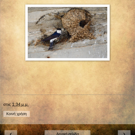
στις
1:34 μ.μ.
Κοινή χρήση
‹
›
Αρχική σελίδα