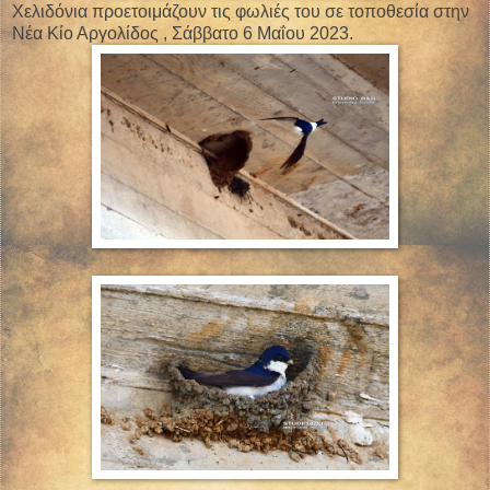
Χελιδόνια προετοιμάζουν τις φωλιές του σε τοποθεσία στην
Νέα Κίο Αργολίδος , Σάββατο 6 Μαΐου 2023.