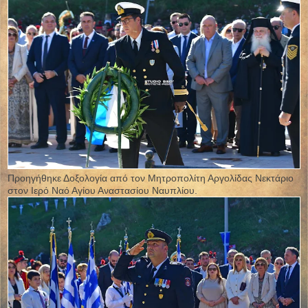
Προηγήθηκε Δοξολογία από τον Μητροπολίτη Αργολίδας Νεκτάριο
στον Ιερό Ναό Αγίου Αναστασίου Ναυπλίου.