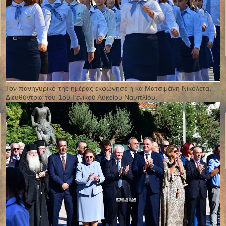
Τον πανηγυρικό της ημέρας εκφώνησε η κα Ματσιμάνη Νικολέτα,
Διευθύντρια του 1ου Γενικού Λυκείου Ναυπλίου.