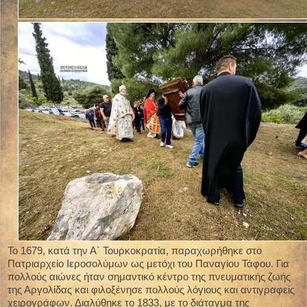
Το 1679, κατά την Α΄ Τουρκοκρατία, παραχωρήθηκε στο
Πατριαρχείο Ιεροσολύμων ως μετόχι του Παναγίου Τάφου. Για
πολλούς αιώνες ήταν σημαντικό κέντρο της πνευματικής ζωής
της Αργολίδας και φιλοξένησε πολλούς λόγιους και αντιγραφείς
χειρογράφων. Διαλύθηκε το 1833, με το διάταγμα της