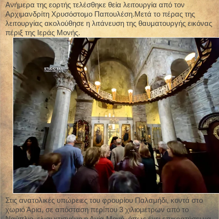
Ανήμερα της εορτής τελέσθηκε θεία λειτουργία από τον
Αρχιμανδρίτη Χρυσόστομο Παπουλέση.Μετά το πέρας της
λειτουργίας ακολούθησε η λιτάνευση της θαυματουργής εικόνας
πέριξ της Ιεράς Μονής.
Στις ανατολικές υπώρειες του φρουρίου Παλαμήδι, κοντά στο
χωριό Άρια, σε απόσταση περίπου 3 χιλιομέτρων από το
Ναύπλιο, είναι κτισμένη η Αγία Μονή, όπως έχει επικρατήσει να