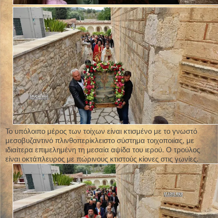
Το υπόλοιπο μέρος των τοίχων είναι κτισμένο με το γνωστό
μεσοβυζαντινό πλινθοπερίκλειστο σύστημα τοιχοποιίας, με
ιδιαίτερα επιμελημένη τη μεσαία αψίδα του ιερού. Ο τρούλος
είναι οκτάπλευρος με πώρινους κτιστούς κίονες στις γωνίες.