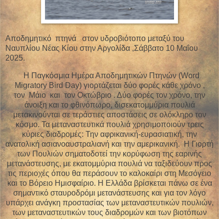
Αποδημητικό πτηνά στον υδροβιότοπο μεταξύ του
Ναυπλίου Νέας Κίου στην Αργολίδα ,Σάββατο 10 Μαΐου
2025.
Η Παγκόσμια Ημέρα Αποδημητικών Πτηνών (Word
Migratory Bird Day) γιορτάζεται δύο φορές κάθε χρόνο ,
τον Μάιο και τον Οκτώβριο . Δύο φορές τον χρόνο, την
άνοιξη και το φθινόπωρο, δισεκατομμύρια πουλιά
μετακινούνται σε τεράστιες αποστάσεις σε ολόκληρο τον
κόσμο. Τα μεταναστευτικά πουλιά χρησιμοποιούν τρεις
κύριες διαδρομές: Την αφρικανική-ευρασιατική, την
ανατολική ασιανοαυστραλιανή και την αμερικανική. Η Γιορτή
των Πουλιών σηματοδοτεί την κορύφωση της εαρινής
μετανάστευσης, με εκατομμύρια πουλιά να ταξιδεύουν προς
τις περιοχές όπου θα περάσουν το καλοκαίρι στη Μεσόγειο
και το Βόρειο Ημισφαίριο. Η Ελλάδα βρίσκεται πάνω σε ένα
σημαντικό σταυροδρόμι μετανάστευσης και για τον λόγο
υπάρχει ανάγκη προστασίας των μεταναστευτικών πουλιών,
των μεταναστευτικών τους διαδρομών και των βιοτόπων