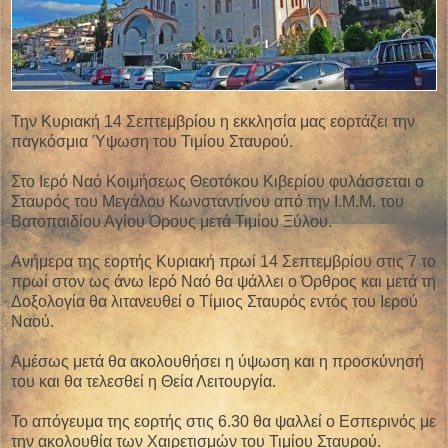
Την Κυριακή 14 Σεπτεμβρίου η εκκλησία μας εορτάζει την
παγκόσμια Ύψωση του Τιμίου Σταυρού.
Στο Ιερό Ναό Κοιμήσεως Θεοτόκου Κιβερίου φυλάσσεται ο
Σταυρός του Μεγάλου Κωνσταντίνου από την Ι.Μ.Μ. του
Βατοπαιδίου Αγίου Όρους μετά Τιμίου Ξύλου.
Ανήμερα της εορτής Κυριακή πρωί 14 Σεπτεμβρίου στις 7 το
πρωί στον ως άνω Ιερό Ναό θα ψάλλει ο Όρθρος και μετά τη
Δοξολογία θα λιτανευθεί ο Τίμιος Σταυρός εντός του Ιερού
Ναού.
Αμέσως μετά θα ακολουθήσει η ύψωση και η προσκύνησή
του και θα τελεσθεί η Θεία Λειτουργία.
Το απόγευμα της εορτής στις 6.30 θα ψαλλεί ο Εσπερινός με
την ακολουθία των Χαιρετισμών του Τιμίου Σταυρού.