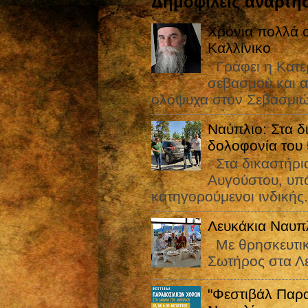
Δημοφιλείς αναρτήσ
Χρόνια πολλά σ
Καλλίνικο
Γράφει η Κατε
σεβασμού και α
ολόψυχα στον Σεβασμιώ
Ναύπλιο: Στα δ
δολοφονία του
Στα δικαστήρια
Αυγούστου, υπό
κατηγορούμενοι ινδικής.
Λευκάκια Ναυπ
Με θρησκευτικ
Σωτήρος στα Λ
"Φεστιβάλ Παρ