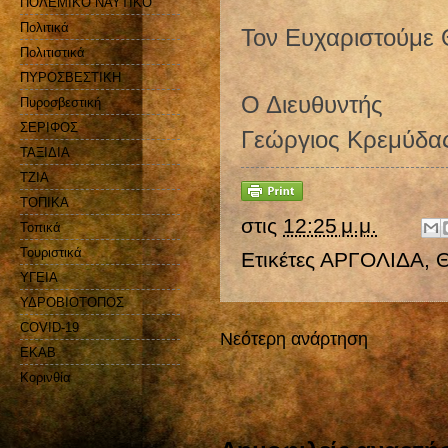
ΠΟΛΕΜΙΚΟ ΝΑΥΤΙΚΟ
Πολιτικά
Τον Ευχαριστούμε 
Πολιτιστικά
ΠΥΡΟΣΒΕΣΤΙΚΗ
Ο Διευθυντής
Πυροσβεστική
ΣΕΡΙΦΟΣ
Γεώργιος Κρεμύδα
ΤΑΞΙΔΙΑ
ΤΖΙΑ
ΤΟΠΙΚΑ
στις
12:25 μ.μ.
Τοπικά
Τουριστικά
Ετικέτες
ΑΡΓΟΛΙΔΑ
,
ΥΓΕΙΑ
ΥΔΡΟΒΙΟΤΟΠΟΣ
COVID-19
Νεότερη ανάρτηση
EKAB
Kορινθία