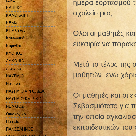
ΙΣΚΕ
ημέρα εορτασμού τ
ΚΑΙΡΙΚΟ
σχολείο μας.
ΚΑΛΟΚΑΙΡΙ
ΚΕΜΧ
ΚΕΡΚΥΡΑ
Όλοι οι μαθητές και
Κοινωνικά
ευκαιρία να παρακ
Κορινθία
ΚΥΘΝΟΣ
ΛΑΚΩΝΙΑ
Μετά το τέλος της 
Λιμενικό
μαθητών, ενώ χάρισ
ΝΑΥΠΛΙΟ
Ναύπλιο
ΝΑΥΠΛΙΟ ΑΡΓΟΛΙΔΑ
Οι μαθητές και οι 
ΝΑΥΠΛΙΟ ΚΑΙΡΙΚΟ
Σεβασμιότατο για τ
ΝΕΑΚΙΟΣ
Οικολογικά
την οποία αγκάλια
Παιδεία
εκπαιδευτικών του 
ΠΑΝΣΕΛΗΝΟΣ