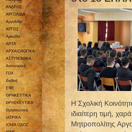
ΑΝΔΡΟΣ
ΑΡΓΟΛΙΔΑ
Αργολίδα
ΑΡΓΟΣ
Αρκαδία
ΑΡΤΑ
ΑΡΧΑΙΟΛΟΓΙΚΑ
ΑΣΤΥΝΟΜΙΚΑ
Αστυνομικά
ΓΟΧ
Διεθνή
ΕΦΕ
ΘΡΗΚΕΥΤΙΚΑ
Η Σχολική Κοινότη
ΘΡΗΣΚΕΥΤΙΚΑ
Θρησκευτικά
ιδιαίτερη τιμή, χαρ
ΙΑΤΡΙΚΑ
Μητροπολίτης Αργολ
ΙΟΝΙΑ ΟΔΟΣ