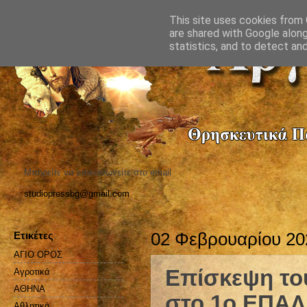
This site uses cookies from G
are shared with Google along
statistics, and to detect an
Μπορείτε να επικοινωνείτε στο email
studiopressbg@gmail.com
Ετικέτες
02 Φεβρουαρίου 20
ΑΓΙΟ ΟΡΟΣ
Επίσκεψη το
Αγροτικά
ΑΘΗΝΑ
στο 1ο ΕΠΑΛ
Αθλητικά