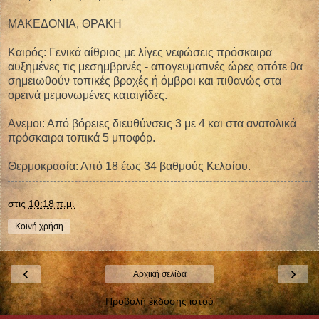
ΜΑΚΕΔΟΝΙΑ, ΘΡΑΚΗ
Καιρός: Γενικά αίθριος με λίγες νεφώσεις πρόσκαιρα
αυξημένες τις μεσημβρινές - απογευματινές ώρες οπότε θα
σημειωθούν τοπικές βροχές ή όμβροι και πιθανώς στα
ορεινά μεμονωμένες καταιγίδες.
Ανεμοι: Από βόρειες διευθύνσεις 3 με 4 και στα ανατολικά
πρόσκαιρα τοπικά 5 μποφόρ.
Θερμοκρασία: Από 18 έως 34 βαθμούς Κελσίου.
στις
10:18 π.μ.
Κοινή χρήση
‹
›
Αρχική σελίδα
Προβολή έκδοσης ιστού