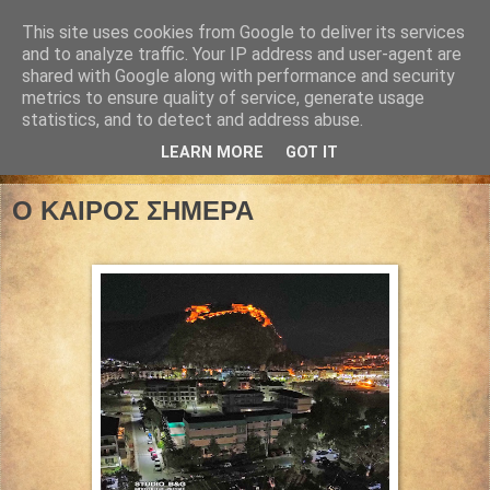
This site uses cookies from Google to deliver its services
and to analyze traffic. Your IP address and user-agent are
shared with Google along with performance and security
metrics to ensure quality of service, generate usage
statistics, and to detect and address abuse.
LEARN MORE
GOT IT
26 Ιουνίου 2026
Ο ΚΑΙΡΟΣ ΣΗΜΕΡΑ