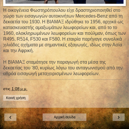
Η οικογένεια Φωστηρόπουλου είχε δραστηριοποιηθεί στο
χώρο των εισαγωγών αυτοκινήτων Mercedes-Benz από τη
δεκαετία του 1930. Η ΒΙΑΜΑΞ ιδρύθηκε το 1956, αρχικά ως
κατασκευαστής αμαξωμάτων λεωφορείων και, από το το
1960, ολοκληρωμένων λεωφορείων και πούλμαν, όπως των
R495, R514, F530 και F580. Η εταιρία παρήγαγε συνολικά
χιλιάδες οχήματα με σημαντικές εξαγωγές, ιδίως στην Ασία
και την Αφρική.
Η BIAMAΞ σταμάτησε την παραγωγή στα μέσα της
δεκαετίας του '80, κυρίως λόγω του ανταγωνισμού από την
αθρόα εισαγωγή μεταχειρισμένων λεωφορείων.
στις
1:08 μ.μ.
Κοινή χρήση
‹
›
Αρχική σελίδα
Προβολή έκδοσης ιστού