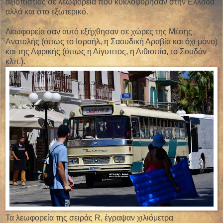
αξιοπιστίας σε λεωφορεία που κυκλοφόρησαν στην Ελλάδα
αλλά και στο εξωτερικό.
Λεωφορεία σαν αυτό εξήχθησαν σε χώρες της Μέσης
Ανατολής (όπως το Ισραήλ, η Σαουδική Αραβία και όχι μόνο)
και της Αφρικής (όπως η Αίγυπτος, η Αιθιοπία, το Σουδάν
κλπ.).
Τα λεωφορεία της σειράς R, έγραψαν χιλιόμετρα