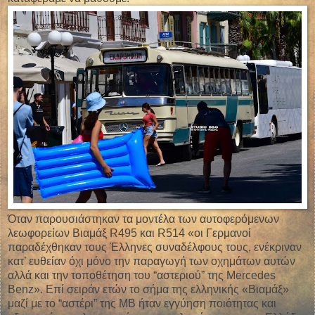
Όταν παρουσιάστηκαν τα μοντέλα των αυτοφερόμενων
λεωφορείων Βιαμάξ R495 και R514 «οι Γερμανοί
παραδέχθηκαν τους Έλληνες συναδέλφους τους, ενέκριναν
κατ’ ευθείαν όχι μόνο την παραγωγή των οχημάτων αυτών
αλλά και την τοποθέτηση του “αστεριού” της Mercedes
Benz». Επί σειράν ετών το σήμα της ελληνικής «Βιαμάξ»
μαζί με το “αστέρι” της ΜΒ ήταν εγγύηση ποιότητας και