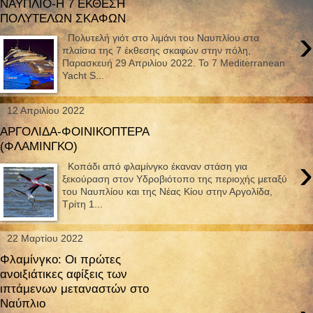
ΝΑΥΠΛΙΟ-Η 7 ΕΚΘΕΣΗ
ΠΟΛΥΤΕΛΩΝ ΣΚΑΦΩΝ
›
Πολυτελή γιότ στο λιμάνι του Ναυπλίου στα
πλαίσια της 7 έκθεσης σκαφών στην πόλη,
Παρασκευή 29 Απριλίου 2022. Το 7 Mediterranean
Yacht S...
12 Απριλίου 2022
ΑΡΓΟΛΙΔΑ-ΦΟΙΝΙΚΟΠΤΕΡΑ
(ΦΛΑΜΙΝΓΚΟ)
›
Κοπάδι από φλαμίνγκο έκαναν στάση για
ξεκούραση στον Υδροβιότοπο της περιοχής μεταξύ
του Ναυπλίου και της Νέας Κίου στην Αργολίδα,
Τρίτη 1...
22 Μαρτίου 2022
Φλαμίνγκο: Οι πρώτες
ανοιξιάτικες αφίξεις των
ιπτάμενων μεταναστών στο
Ναύπλιο