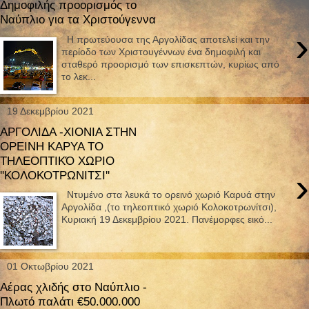
Δημοφιλής προορισμός το
Ναύπλιο για τα Χριστούγεννα
›
Η πρωτεύουσα της Αργολίδας αποτελεί και την
περίοδο των Χριστουγέννων ένα δημοφιλή και
σταθερό προορισμό των επισκεπτών, κυρίως από
το λεκ...
19 Δεκεμβρίου 2021
ΑΡΓΟΛΙΔΑ -ΧΙΟΝΙΑ ΣΤΗΝ
ΟΡΕΙΝΗ ΚΑΡΥΑ ΤΟ
ΤΗΛΕΟΠΤΙΚΌ ΧΩΡΙΟ
›
''ΚΟΛΟΚΟΤΡΩΝΙΤΣΙ''
Ντυμένο στα λευκά το ορεινό χωριό Καρυά στην
Αργολίδα ,(το τηλεοπτικό χωριό Κολοκοτρωνίτσι),
Κυριακή 19 Δεκεμβρίου 2021. Πανέμορφες εικό...
01 Οκτωβρίου 2021
Αέρας χλιδής στο Ναύπλιο -
Πλωτό παλάτι €50.000.000