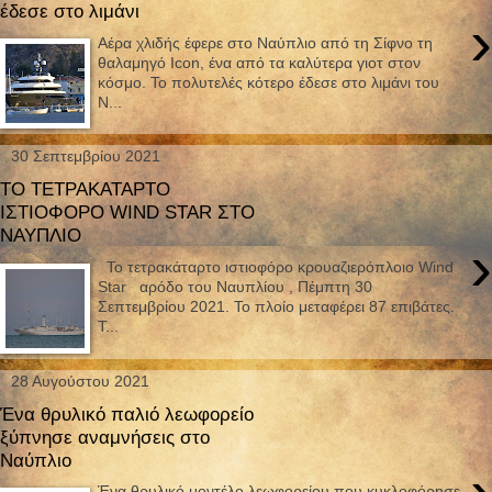
έδεσε στο λιμάνι
›
Αέρα χλιδής έφερε στο Ναύπλιο από τη Σίφνο τη
θαλαμηγό Icon, ένα από τα καλύτερα γιοτ στον
κόσμο. Το πολυτελές κότερο έδεσε στο λιμάνι του
Ν...
30 Σεπτεμβρίου 2021
ΤΟ ΤΕΤΡΑΚΑΤΑΡΤΟ
ΙΣΤΙΟΦΟΡΟ WIND STAR ΣΤΟ
ΝΑΥΠΛΙΟ
›
Το τετρακάταρτο ιστιοφόρο κρουαζιερόπλοιο Wind
Star αρόδο του Ναυπλίου , Πέμπτη 30
Σεπτεμβρίου 2021. Το πλοίο μεταφέρει 87 επιβάτες.
Τ...
28 Αυγούστου 2021
Ένα θρυλικό παλιό λεωφορείο
ξύπνησε αναμνήσεις στο
Ναύπλιο
Ένα θρυλικό μοντέλο λεωφορείου που κυκλοφόρησε