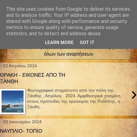
This site uses cookies from Google to deliver its services
and to analyze traffic. Your IP address and user-agent are
shared with Google along with performance and security
metrics to ensure quality of service, generate usage
statistics, and to detect and address abuse.
LEARN MORE
GOT IT
Εμφάνιση αναρτήσεων με ετικέτα
ΤΑΞΙΔΙΑ
.
Εμφάνιση
όλων των αναρτήσεων
22 Απριλίου 2024
ΘΡΑΚΗ - ΕΙΚΟΝΕΣ ΑΠΟ ΤΗ
ΞΑΝΘΗ
›
Φωτογραφικό στιγμιότυπο από την πόλη της
Ξάνθης , Απρίλιος 2024. Αμφιθεατρικά χτισμένη
στους πρόποδες της οροσειράς της Ροδόπης, η
Ξάνθη...
03 Ιανουαρίου 2024
ΝΑΥΠΛΙΟ- ΤΟΠΙΟ