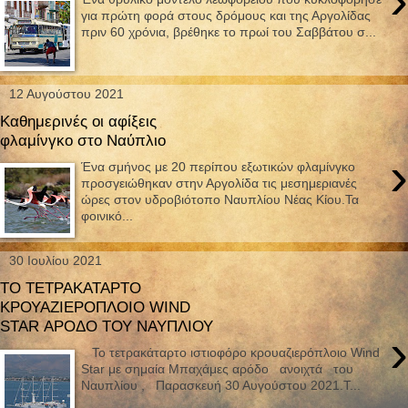
›
για πρώτη φορά στους δρόμους και της Αργολίδας
πριν 60 χρόνια, βρέθηκε το πρωί του Σαββάτου σ...
12 Αυγούστου 2021
Καθημερινές οι αφίξεις
φλαμίνγκο στο Ναύπλιο
›
Ένα σμήνος με 20 περίπου εξωτικών φλαμίνγκο
προσγειώθηκαν στην Αργολίδα τις μεσημεριανές
ώρες στον υδροβιότοπο Ναυπλίου Νέας Κίου.Τα
φοινικό...
30 Ιουλίου 2021
ΤΟ ΤΕΤΡΑΚΑΤΑΡΤΟ
ΚΡΟΥΑΖΙΕΡΟΠΛΟΙΟ WIND
STAR ΑΡΟΔΟ ΤΟΥ ΝΑΥΠΛΙΟΥ
›
Το τετρακάταρτο ιστιοφόρο κρουαζιερόπλοιο Wind
Star με σημαία Μπαχάμες αρόδο ανοιχτά του
Ναυπλίου , Παρασκευή 30 Αυγούστου 2021.Τ...